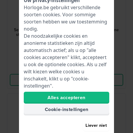
Uw privacy-instellingen
Horloge.be gebruikt verschillende
soorten
cookies
. Voor sommige
Seiko
Seiko
soorten hebben we uw toestemming
M10D112J0
L0LL012J0
nodig.
Seiko 5 22 mm roestvrij
Seiko 5 20 mm Groene
stalen Milanese band
NATO band
De noodzakelijke cookies en
anonieme statistieken zijn altijd
€ 53,-
€ 45,-
automatisch actief; als u op "alle
● Op voorraad
● Op voorraad
cookies accepteren" klikt, accepteert
u ook de optionele cookies. Als u zelf
Vergelijk
Vergelijk
wilt kiezen welke cookies u
inschakelt, klikt u op "cookie-
Bekijk Product
Bekijk Product
instellingen".
Alles accepteren
Cookie-instellingen
Liever niet