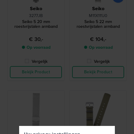
Seiko
Seiko
3277JB
M11X111J0
Seiko 5 20 mm
Seiko 5 22 mm
roestvrijstalen armband
roestvrijstalen armband
€ 30,-
€ 104,-
● Op voorraad
● Op voorraad
Vergelijk
Vergelijk
Bekijk Product
Bekijk Product