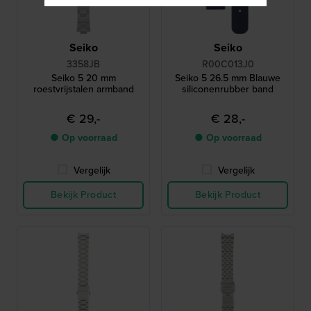
Seiko
Seiko
3358JB
R00C013J0
Seiko 5 20 mm
Seiko 5 26.5 mm Blauwe
roestvrijstalen armband
siliconenrubber band
€ 29,-
€ 28,-
● Op voorraad
● Op voorraad
Vergelijk
Vergelijk
Bekijk Product
Bekijk Product