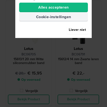
Alles accepteren
Cookie-instellingen
Liever niet
Lotus
Lotus
BC06705
BC06791
15613/1 20 mm Witte
15612/4 14 mm Zwarte leren
siliconenrubber band
band
€ 15,95
€ 22,-
€ 20,-
● Op voorraad
● Op voorraad
Vergelijk
Vergelijk
Bekijk Product
Bekijk Product