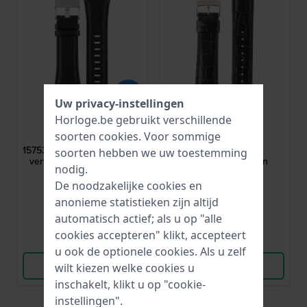
Uw privacy-instellingen
Horloge.be gebruikt verschillende
Lotus
Lotus
soorten
cookies
. Voor sommige
BC07529
BC06870
15753/1 30 mm Zwarte leren
15624/4 23 mm
soorten hebben we uw toestemming
vervangende Lotus band
Donkerblauwe leren
nodig.
horlogeband
De noodzakelijke cookies en
€ 60,-
€ 22,-
anonieme statistieken zijn altijd
● Op voorraad
● Op voorraad
automatisch actief; als u op "alle
cookies accepteren" klikt, accepteert
Vergelijk
Vergelijk
u ook de optionele cookies. Als u zelf
Bekijk Product
Bekijk Product
wilt kiezen welke cookies u
inschakelt, klikt u op "cookie-
instellingen".