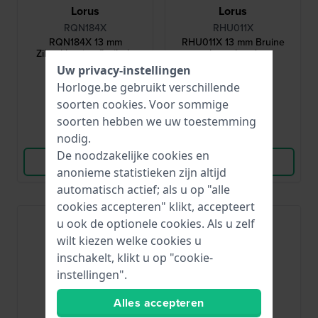
Lorus
Lorus
RQN184X
RHU011X
RQN184X 13 mm
RHU011X 13 mm Bruine
Zilverkleurige flexibele
leren band
matalen band
Uw privacy-instellingen
€ 15,-
€ 16,-
Horloge.be gebruikt verschillende
● Op voorraad
● Op voorraad
soorten
cookies
. Voor sommige
soorten hebben we uw toestemming
Vergelijk
Vergelijk
nodig.
De noodzakelijke cookies en
Bekijk Product
Bekijk Product
anonieme statistieken zijn altijd
automatisch actief; als u op "alle
cookies accepteren" klikt, accepteert
u ook de optionele cookies. Als u zelf
wilt kiezen welke cookies u
inschakelt, klikt u op "cookie-
instellingen".
Alles accepteren