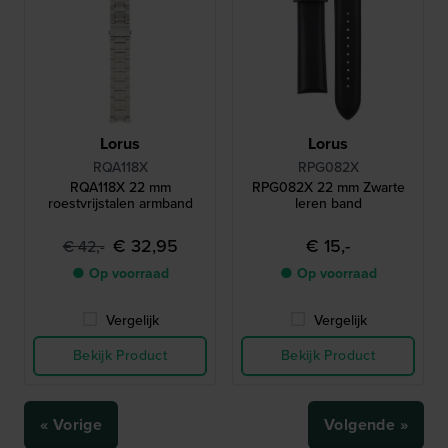
Lorus
Lorus
RQA118X
RPG082X
RQA118X 22 mm
RPG082X 22 mm Zwarte
roestvrijstalen armband
leren band
€ 32,95
€ 15,-
€ 42,-
● Op voorraad
● Op voorraad
Vergelijk
Vergelijk
Bekijk Product
Bekijk Product
« Vorige
Volgende »