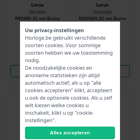
Lorus
Lorus
RR048X
RQG168X
RR048X 20 mm Bruine
RQG168X 20 mm Bruine
leren band
leren band
Uw privacy-instellingen
€ 25,-
€ 22,-
Horloge.be gebruikt verschillende
soorten
cookies
. Voor sommige
● Op voorraad
● Op voorraad
soorten hebben we uw toestemming
nodig.
Vergelijk
Vergelijk
De noodzakelijke cookies en
Bekijk Product
Bekijk Product
anonieme statistieken zijn altijd
automatisch actief; als u op "alle
cookies accepteren" klikt, accepteert
u ook de optionele cookies. Als u zelf
wilt kiezen welke cookies u
inschakelt, klikt u op "cookie-
instellingen".
Alles accepteren