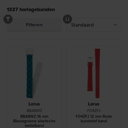
1337
horlogebanden
Filteren
Lorus
Lorus
8BA8WZ
F04ZFJ
8BA8WZ 16 mm
F04ZFJ 12 mm Rode
Blauwgroene elastische
kunststof band
textielband