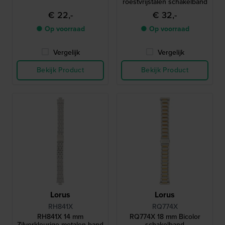
roestvrijstalen schakelband
€ 22,-
€ 32,-
● Op voorraad
● Op voorraad
Vergelijk
Vergelijk
Bekijk Product
Bekijk Product
Lorus
Lorus
RH841X
RQ774X
RH841X 14 mm
RQ774X 18 mm Bicolor
Zilverkleurige metalen band
schakelband