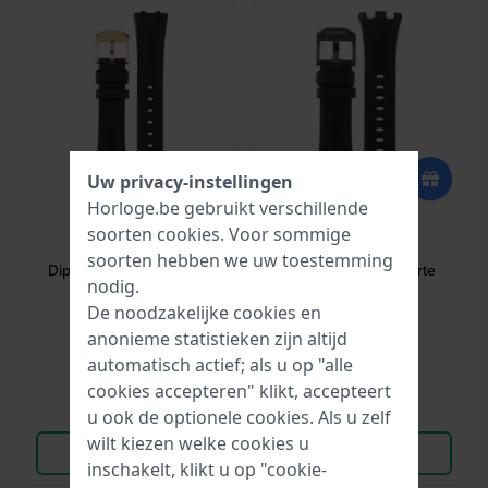
Uw privacy-instellingen
Horloge.be gebruikt verschillende
Jaguar
Jaguar
soorten
cookies
. Voor sommige
BC11649
BC11651
soorten hebben we uw toestemming
Diplomatic 21 mm Zwarte
Ceramic 28 mm Zwarte
nodig.
rubberen band
rubberen band
De noodzakelijke cookies en
€ 63,-
€ 63,-
anonieme statistieken zijn altijd
automatisch actief; als u op "alle
● Op voorraad
● Op voorraad
cookies accepteren" klikt, accepteert
Vergelijk
Vergelijk
u ook de optionele cookies. Als u zelf
wilt kiezen welke cookies u
Bekijk Product
Bekijk Product
inschakelt, klikt u op "cookie-