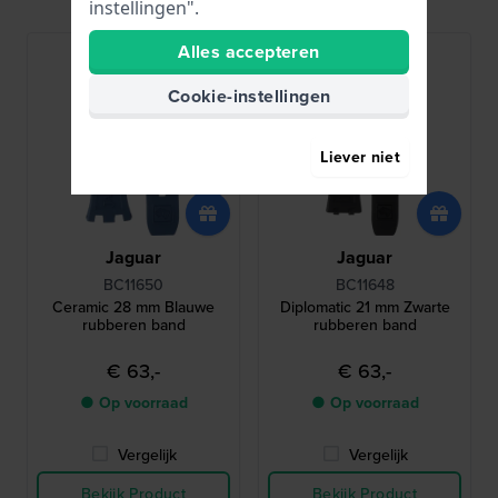
instellingen".
Alles accepteren
Cookie-instellingen
Liever niet
Jaguar
Jaguar
BC11650
BC11648
Ceramic 28 mm Blauwe
Diplomatic 21 mm Zwarte
rubberen band
rubberen band
€ 63,-
€ 63,-
● Op voorraad
● Op voorraad
Vergelijk
Vergelijk
Bekijk Product
Bekijk Product