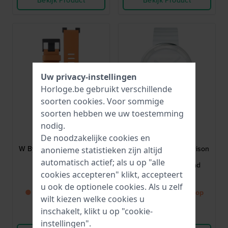
Bekijk Product
Bekijk Product
Uw privacy-instellingen
Horloge.be gebruikt verschillende
soorten
cookies
. Voor sommige
soorten hebben we uw toestemming
nodig.
Issey Miyake
Issey Miyake
De noodzakelijke cookies en
BAL751
BAR698
W By Satoshi Wada 25 mm
Please by Jasper Morrison
anonieme statistieken zijn altijd
lichtbruine leren
20 mm Witte
automatisch actief; als u op "alle
horlogeband
siliconenrubber band
cookies accepteren" klikt, accepteert
€ 105,-
€ 25,-
u ook de optionele cookies. Als u zelf
● Binnenkort weer op
● Binnenkort weer op
wilt kiezen welke cookies u
voorraad
voorraad
inschakelt, klikt u op "cookie-
Vergelijk
Vergelijk
instellingen".