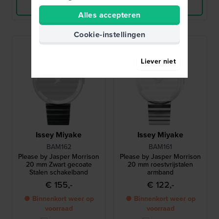
Bekijk Product
Bekijk Product
Alles accepteren
Cookie-instellingen
Liever niet
Issey Miyake
Issey Miyake
BAM162
BAM161
Please by Jasper Morrison
Please by Jasper Morrison
20 mm Zwart gecoate
20 mm roestvrijstalen
Stalen schakelband
armband
€ 155,-
€ 122,-
● Binnenkort weer op
● Binnenkort weer op
voorraad
voorraad