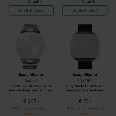
Vergelijk
Vergelijk
Bekijk Product
Bekijk Product
Issey Miyake
Issey Miyake
BAM147
YD327BB
To By Tokujin Yosjioka 24
Go By Naoto Fukasawa 22
mm roestvrijstalen armband
mm Zwarte leren band
€ 295,-
€ 73,-
● Binnenkort weer op
● Binnenkort weer op
voorraad
voorraad