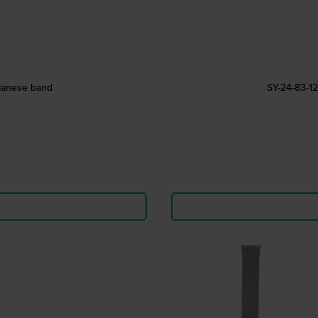
ilanese band
SY-24-83-1