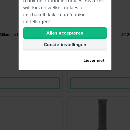
u ook de optionele cookies. Als u zelf
wilt kiezen welke cookies u
inschakelt, klikt u op "cookie-
instellingen".
Alles accepteren
 Milanese band
SY-2
Cookie-instellingen
Liever niet