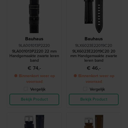
Bauhaus
Bauhaus
9LA001013P2220
9LX6023E22019C20
9LA001013P2220 22 mm
9LX6023E22019C20 20
Handgemaakte zwarte leren
mm Handgemaakte zwarte
band
leren band
€ 74,-
€ 46,-
● Binnenkort weer op
● Binnenkort weer op
voorraad
voorraad
Vergelijk
Vergelijk
Bekijk Product
Bekijk Product