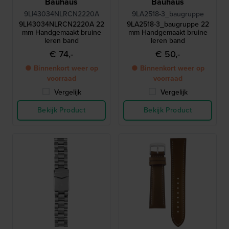
Bauhaus
Bauhaus
9LI43034NLRCN2220A
9LA2518-3_baugruppe
9LI43034NLRCN2220A 22
9LA2518-3_baugruppe 22
mm Handgemaakt bruine
mm Handgemaakt bruine
leren band
leren band
€ 74,-
€ 50,-
● Binnenkort weer op
● Binnenkort weer op
voorraad
voorraad
Vergelijk
Vergelijk
Bekijk Product
Bekijk Product