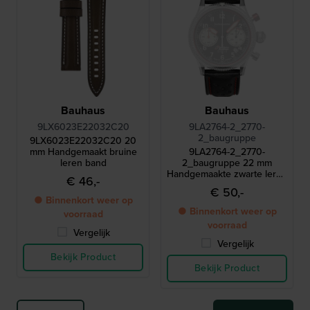
Bauhaus
Bauhaus
9LX6023E22032C20
9LA2764-2_2770-
2_baugruppe
9LX6023E22032C20 20
mm Handgemaakt bruine
9LA2764-2_2770-
leren band
2_baugruppe 22 mm
Handgemaakte zwarte leren
€ 46,-
band
€ 50,-
● Binnenkort weer op
● Binnenkort weer op
voorraad
voorraad
Vergelijk
Vergelijk
Bekijk Product
Bekijk Product