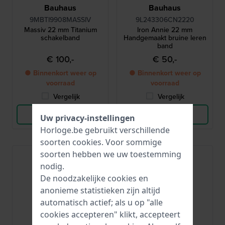
Bauhaus
Bauhaus
9MBTI9908MASSIV
9L243306CN2220
Massiv 22 mm Titanium
Iron Annie 22 mm
schakelband
Handgemaakt bruine leren
band
€ 100,-
€ 50,-
● Binnenkort weer op
● Binnenkort weer op
voorraad
voorraad
Vergelijk
Vergelijk
Bekijk Product
Bekijk Product
Uw privacy-instellingen
Horloge.be gebruikt verschillende
soorten
cookies
. Voor sommige
soorten hebben we uw toestemming
nodig.
De noodzakelijke cookies en
anonieme statistieken zijn altijd
automatisch actief; als u op "alle
cookies accepteren" klikt, accepteert