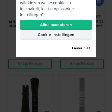
wilt kiezen welke cookies u
inschakelt, klikt u op "cookie-
Alpina
Alpina
instellingen".
ALR-4V-GREY
AL-23AVRUBBERWHITE
ALR-4V-GREY 22 mm Grijze
AL-23AVRUBBERWHITE 23
Alles accepteren
siliconen vervangingsband
mm Witte siliconenrubber
zonder gesp
band zonder gesp
Cookie-instellingen
€ 79,-
€ 79,-
● Op voorraad
● Op voorraad
Liever niet
Vergelijk
Vergelijk
Bekijk Product
Bekijk Product