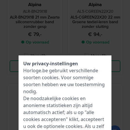
Alpina
Alpina
ALR-BN21X18
ALS-CGREEN22X20
ALR-BN21X18 21 mm Zwarte
ALS-CGREEN22X20 22 mm
siliconenrubber band
Groene textiel-leren band
zonder gesp
zonder sluiting
€ 79,-
€ 94,-
● Op voorraad
● Op voorraad
Vergelijk
Vergelijk
Uw privacy-instellingen
Bekijk Product
Bekijk Product
Horloge.be gebruikt verschillende
soorten
cookies
. Voor sommige
soorten hebben we uw toestemming
nodig.
De noodzakelijke cookies en
anonieme statistieken zijn altijd
automatisch actief; als u op "alle
cookies accepteren" klikt, accepteert
u ook de optionele cookies. Als u zelf