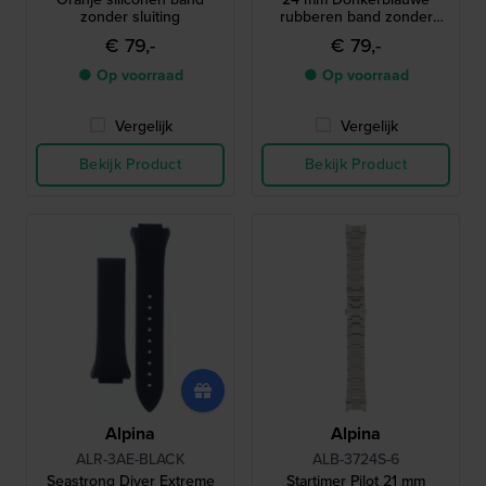
zonder sluiting
rubberen band zonder
gesp
€ 79,-
€ 79,-
● Op voorraad
● Op voorraad
Vergelijk
Vergelijk
Bekijk Product
Bekijk Product
Alpina
Alpina
ALR-3AE-BLACK
ALB-3724S-6
Seastrong Diver Extreme
Startimer Pilot 21 mm