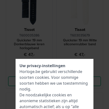
Tissot
Tissot
T600035386
T603035679
Quickster 19 mm
Quickster 19 mm Witte
Donkerblauwe leren
siliconenrubber band
horlogeband
€ 47,-
€ 47,-
● Op voorraad
● Op voorraad
Uw privacy-instellingen
Horloge.be gebruikt verschillende
Vergelijk
Vergelijk
soorten
cookies
. Voor sommige
Bekijk Product
Bekijk Product
soorten hebben we uw toestemming
nodig.
De noodzakelijke cookies en
anonieme statistieken zijn altijd
automatisch actief; als u op "alle