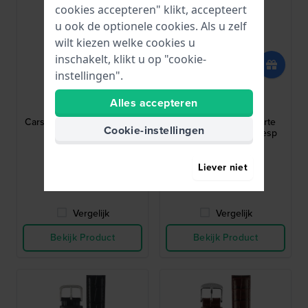
cookies accepteren" klikt, accepteert
u ook de optionele cookies. Als u zelf
wilt kiezen welke cookies u
inschakelt, klikt u op "cookie-
instellingen".
Tissot
Tissot
Alles accepteren
T600033607
T610032709
Carson 19 mm Bruine leren
PRC 200 19 mm Zwarte
Cookie-instellingen
band
leren band zonder gesp
€ 47,-
€ 59,-
Liever niet
● Op voorraad
● Op voorraad
Vergelijk
Vergelijk
Bekijk Product
Bekijk Product