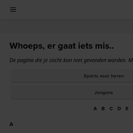
Whoeps, er gaat iets mis..
De pagina die je zocht kon niet gevonden worden. Ma
Sports voor heren
Jongens
A
B
C
D
E
A