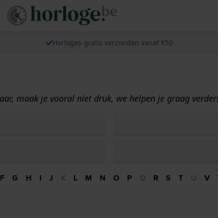
Horloges gratis verzonden vanaf €50
ar, maak je vooral niet druk, we helpen je graag verder
F
G
H
I
J
K
L
M
N
O
P
Q
R
S
T
U
V