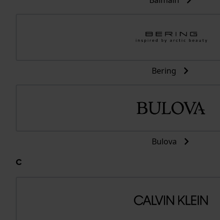
Balmain
Bering
Bulova
C