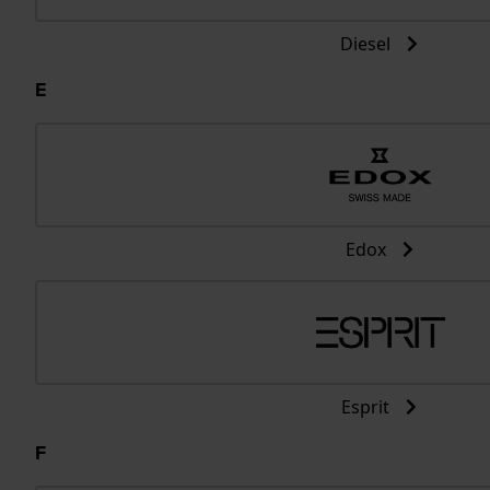
Diesel
E
Edox
Esprit
F