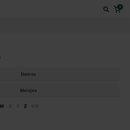
0
!
Dames
Meisjes
W
X
Y
Z
0-9