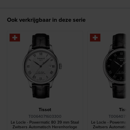
Ook verkrijgbaar in deze serie
Tissot
Tisso
T0064071603300
T00640716
Le Locle - Powermatic 80 39 mm Staal
Le Locle - Powermati
Zwitsers Automatisch Herenhorloge
Zwitsers Automatis