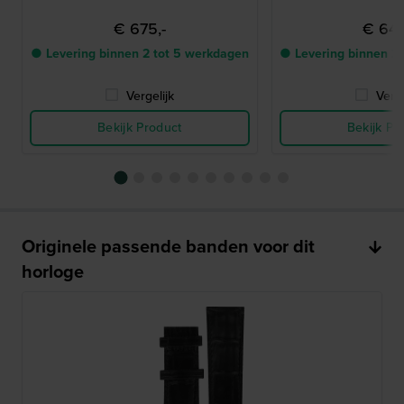
€ 675,-
€ 645
● Levering binnen 2 tot 5 werkdagen
● Levering binnen 2
Vergelijk
Verge
Bekijk Product
Bekijk Pr
Originele passende banden voor dit
horloge