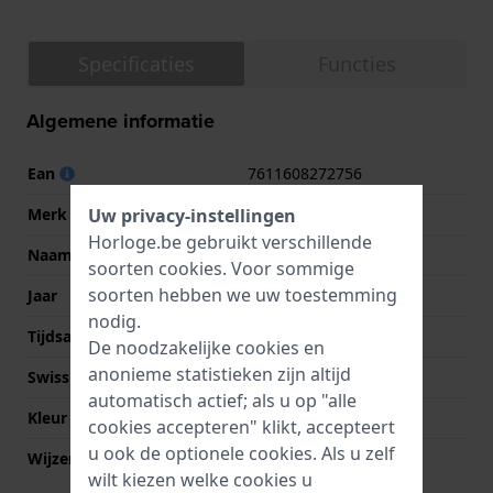
Specificaties
Functies
Algemene informatie
Ean
7611608272756
Uw privacy-instellingen
Merk
Tissot
Horloge.be gebruikt verschillende
Naam
Vintage
soorten
cookies
. Voor sommige
soorten hebben we uw toestemming
Jaar
2004 Onbekend
nodig.
Tijdsaanduiding
Analoog
De noodzakelijke cookies en
anonieme statistieken zijn altijd
Swiss Made
Ja
automatisch actief; als u op "alle
Kleur Wijzerplaat
Wit
cookies accepteren" klikt, accepteert
u ook de optionele cookies. Als u zelf
Wijzer kleuren (u,m,s)
Goud, Goud, Goud
wilt kiezen welke cookies u