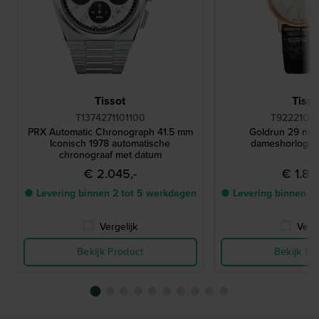
Tissot
Tisso
T1374271101100
T92221076
PRX Automatic Chronograph 41.5 mm
Goldrun 29 mm
Iconisch 1978 automatische
dameshorloge 
chronograaf met datum
€ 2.045,-
€ 1.82
● Levering binnen 2 tot 5 werkdagen
● Levering binnen 2
Vergelijk
Verge
Bekijk Product
Bekijk Pr