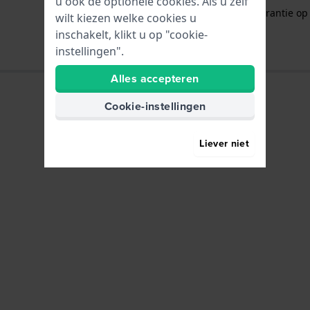
u ook de optionele cookies. Als u zelf
Gratis
1 jaar extra garantie o
wilt kiezen welke cookies u
inschakelt, klikt u op "cookie-
instellingen".
Alles accepteren
Cookie-instellingen
Liever niet