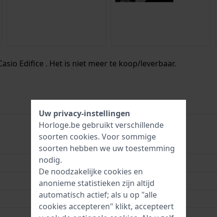
asio Edifice . Het is niet meer te koop/leverbaar.
Uw privacy-instellingen
Horloge.be gebruikt verschillende
soorten
cookies
. Voor sommige
EQW-A1200DB-1AER
soorten hebben we uw toestemming
nodig.
4971850916253
De noodzakelijke cookies en
44 mm
anonieme statistieken zijn altijd
automatisch actief; als u op "alle
10 Bar (zwemmen)
cookies accepteren" klikt, accepteert
2 jaar garantie