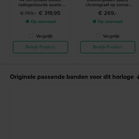
radiogestuurde quartz-
chronograaf op zonne-
chronograaf op zonne-
energie met keramische
€ 319,95
€ 269,-
€ 799,-
energie met kompas en
lunette
wereldtijd
● Op voorraad
● Op voorraad
Vergelijk
Vergelijk
Bekijk Product
Bekijk Product
Originele passende banden voor dit horloge