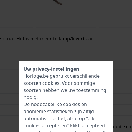
occia . Het is niet meer te koop/leverbaar.
Uw privacy-instellingen
Horloge.be gebruikt verschillende
soorten
cookies
. Voor sommige
4040066220147
soorten hebben we uw toestemming
nodig.
38 mm
De noodzakelijke cookies en
5 Bar (douchen)
anonieme statistieken zijn altijd
automatisch actief; als u op "alle
2 jaar garantie
cookies accepteren" klikt, accepteert
Gratis
1 jaar extra garantie o