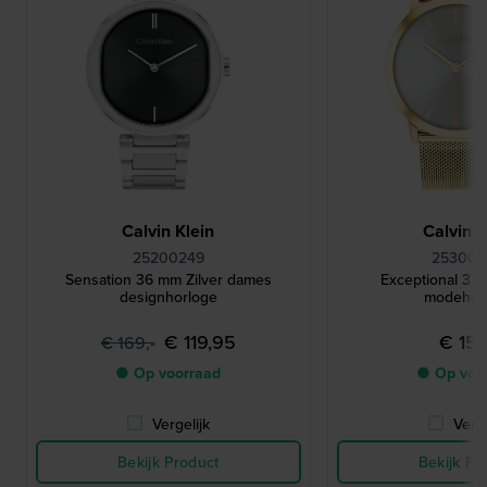
Calvin Klein
Calvin K
25200249
25300
Sensation 36 mm Zilver dames
Exceptional 37
designhorloge
modehor
€ 119,95
€ 159
€ 169,-
● Op voorraad
● Op voo
Vergelijk
Verge
Bekijk Product
Bekijk Pr