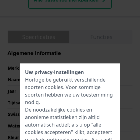
Specificaties
Functies
Algemene informatie
Merk
Calvin Klein
Uw privacy-instellingen
Horloge.be gebruikt verschillende
Naam
Iconic
soorten
cookies
. Voor sommige
Jaar
2024 Herfst/Winter
soorten hebben we uw toestemming
nodig.
Tijdsaanduiding
Analoog
De noodzakelijke cookies en
Swiss Made
Nee
anonieme statistieken zijn altijd
automatisch actief; als u op "alle
Waterdichtheid
3 Bar (handen wassen)
cookies accepteren" klikt, accepteert
Kleur Wijzerplaat
Groen
u ook de optionele cookies. Als u zelf