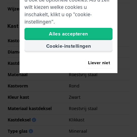
wilt kiezen welke cookies u
Wijzer kleuren (u,m,s)
Zwart, Zwart
inschakelt, klikt u op "cookie-
instellingen".
Kast informatie
Alles accepteren
Kastcode
CK.35.4.34.0444
Cookie-instellingen
Diameter
40 mm
Liever niet
Kastdikte
9 mm
Materiaal
Roestvrij staal
Kastvorm
Rond
Kleur kast
Zwart
Materiaal kastdeksel
Roestvrij staal
Kastdeksel
Klikkast
Type glas
Mineraal