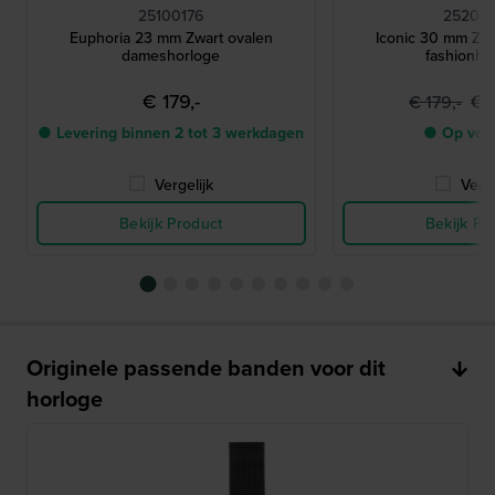
25100176
252001
Euphoria 23 mm Zwart ovalen
Iconic 30 mm Zi
dameshorloge
fashionho
€ 179,-
€ 
€ 179,-
● Levering binnen 2 tot 3 werkdagen
● Op voo
Vergelijk
Verge
Bekijk Product
Bekijk Pr
Originele passende banden voor dit
horloge