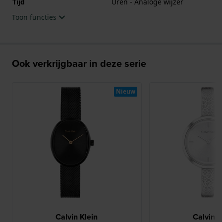
Tijd
Uren - Analoge wijzer
Toon functies
Ook verkrijgbaar in deze serie
Nieuw
Calvin Klein
Calvin K