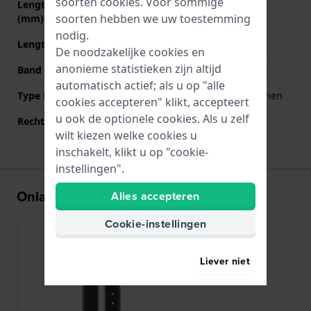
soorten
cookies
. Voor sommige
Lengte band op 12 uur
100 mm
soorten hebben we uw toestemming
(mm)
nodig.
Lengte band op 6 uur (mm)
120 mm
De noodzakelijke cookies en
anonieme statistieken zijn altijd
Band maat
XL
automatisch actief; als u op "alle
Type Bevestiging
Quick release bandpennen
cookies accepteren" klikt, accepteert
u ook de optionele cookies. Als u zelf
Rechte aanzet
Ja
wilt kiezen welke cookies u
inschakelt, klikt u op "cookie-
instellingen".
Onlangs bekeken
Alles accepteren
Cookie-instellingen
Liever niet