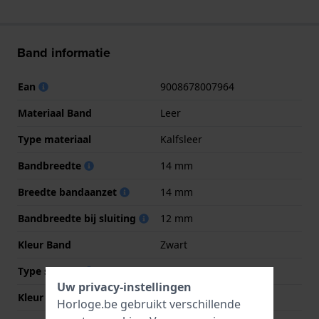
Band informatie
Ean
9008678007964
Materiaal Band
Leer
Type materiaal
Kalfsleer
Bandbreedte
14 mm
Breedte bandaanzet
14 mm
Bandbreedte bij sluiting
12 mm
Kleur Band
Zwart
Type sluiting
Gesp
Uw privacy-instellingen
Kleur sluiting
Goud
Horloge.be gebruikt verschillende