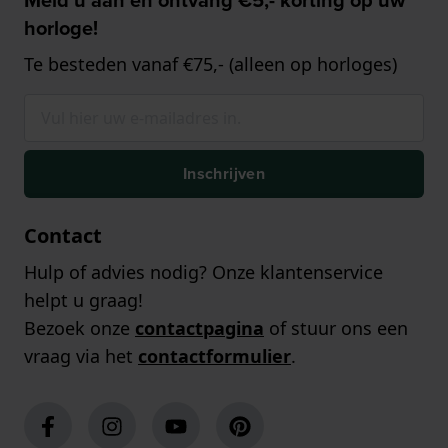
Meld u aan en ontvang €5,- korting op uw
horloge!
Te besteden vanaf €75,- (alleen op horloges)
Inschrijven
Contact
Hulp of advies nodig? Onze klantenservice
helpt u graag!
Bezoek onze
contactpagina
of stuur ons een
vraag via het
contactformulier
.