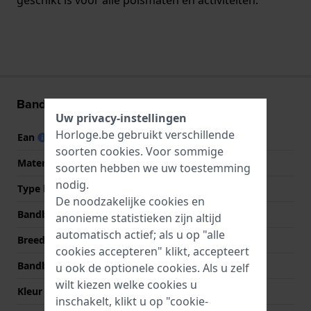
Band informatie
Uw privacy-instellingen
Horloge.be gebruikt verschillende
Ean
9008678034458
soorten
cookies
. Voor sommige
Materiaal Band
Textiel
soorten hebben we uw toestemming
nodig.
Type band
Perlon band
De noodzakelijke cookies en
Bandbreedte
12 mm
anonieme statistieken zijn altijd
automatisch actief; als u op "alle
Breedte bandaanzet
12 mm
cookies accepteren" klikt, accepteert
Bandbreedte bij sluiting
12 mm
u ook de optionele cookies. Als u zelf
wilt kiezen welke cookies u
Kleur Band
Zwart
inschakelt, klikt u op "cookie-