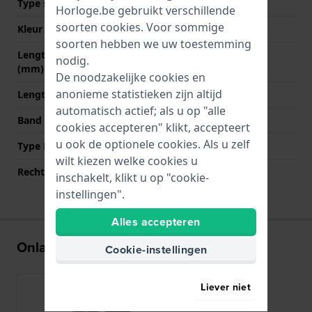
Type sluiting
Gesp
Horloge.be gebruikt verschillende
soorten
cookies
. Voor sommige
Kleur sluiting
Goud
soorten hebben we uw toestemming
Lengte band op 12 uur
80 mm
nodig.
(mm)
De noodzakelijke cookies en
anonieme statistieken zijn altijd
Lengte band op 6 uur (mm)
120 mm
automatisch actief; als u op "alle
Band maat
L
cookies accepteren" klikt, accepteert
u ook de optionele cookies. Als u zelf
Type Bevestiging
Bandpennen
wilt kiezen welke cookies u
Rechte aanzet
Ja
inschakelt, klikt u op "cookie-
instellingen".
Alles accepteren
Onlangs bekeken
Cookie-instellingen
Liever niet