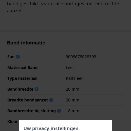
band geschikt is voor alle horloges met een rechte
aanzet.
Band informatie
Ean
9008678028303
Materiaal Band
Leer
Type materiaal
Kalfsleer
Bandbreedte
20 mm
Breedte bandaanzet
20 mm
Bandbreedte bij sluiting
18 mm
Kleur Band
Zwart
Uw privacy-instellingen