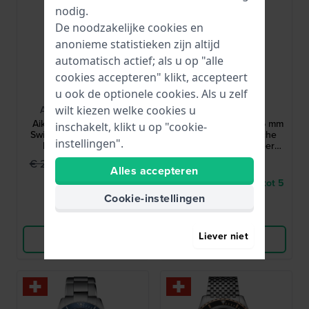
nodig.
De noodzakelijke cookies en
anonieme statistieken zijn altijd
automatisch actief; als u op "alle
cookies accepteren" klikt, accepteert
Maurice Lacroix
MIDO
u ook de optionele cookies. Als u zelf
wilt kiezen welke cookies u
AI6007-SS002-731-1
M0424301108100
Aikon Automatic 39 mm
Ocean Star 200C 42.5 mm
inschakelt, klikt u op "cookie-
Swiss Made automatisch
Zwitserse automatische
instellingen".
horloge met datum
duiker met gestructureerde
wijzerplaat en keramische
€ 1.499,95
€ 1.190,-
€ 2.150,-
lunette
Alles accepteren
● Op voorraad
● Levering binnen 2 tot 5
werkdagen
Cookie-instellingen
Vergelijk
Vergelijk
Liever niet
Bekijk Product
Bekijk Product