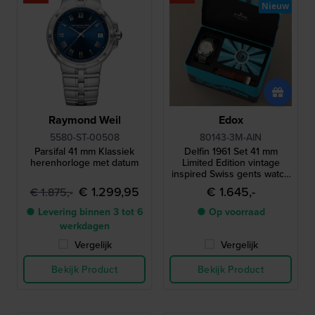
Nieuw
Raymond Weil
Edox
5580-ST-00508
80143-3M-AIN
Parsifal 41 mm Klassiek
Delfin 1961 Set 41 mm
herenhorloge met datum
Limited Edition vintage
inspired Swiss gents watch
with extra leather strap
€ 1.299,95
€ 1.645,-
€ 1.875,-
● Levering binnen 3 tot 6
● Op voorraad
werkdagen
Vergelijk
Vergelijk
Bekijk Product
Bekijk Product