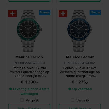
Nieuw
Nieuw
Maurice Lacroix
Maurice Lacroix
PT1008-SSL52-330-1
PT1008-SSL42-430-1
Pontos S Solar 42 mm
Pontos S Solar 42 mm
Zwitsers quartzhorloge op
Zwitsers quartzhorloge op
zonne-energie met
zonne-energie met
aluminium lunette
aluminium lunette
€ 1.290,-
€ 1.275,-
● Levering binnen 3 tot 6
● Op voorraad
werkdagen
Vergelijk
Vergelijk
Bekijk Product
Bekijk Product