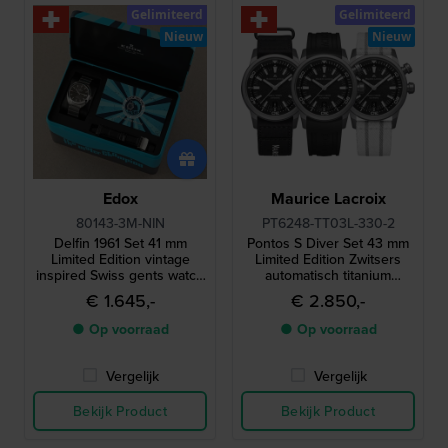
Gelimiteerd
Gelimiteerd
Nieuw
Nieuw
Edox
Maurice Lacroix
80143-3M-NIN
PT6248-TT03L-330-2
Delfin 1961 Set 41 mm
Pontos S Diver Set 43 mm
Limited Edition vintage
Limited Edition Zwitsers
inspired Swiss gents watch
automatisch titanium
with extra leather strap
duikershorloge, inclusief
€ 1.645,-
€ 2.850,-
twee extra bandjes
● Op voorraad
● Op voorraad
Vergelijk
Vergelijk
Bekijk Product
Bekijk Product