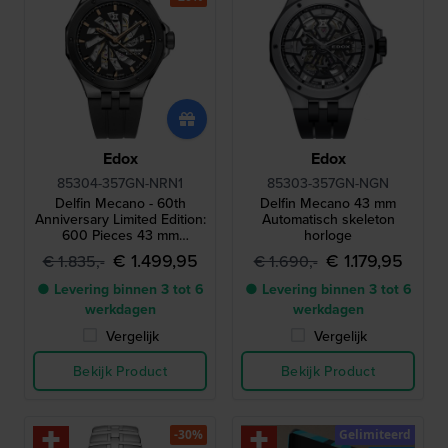
Edox
Edox
85304-357GN-NRN1
85303-357GN-NGN
Delfin Mecano - 60th
Delfin Mecano 43 mm
Anniversary Limited Edition:
Automatisch skeleton
600 Pieces 43 mm
horloge
Automatisch horloge met
€ 1.499,95
€ 1.179,95
€ 1.835,-
€ 1.690,-
waterproof tas
● Levering binnen 3 tot 6
● Levering binnen 3 tot 6
werkdagen
werkdagen
Vergelijk
Vergelijk
Bekijk Product
Bekijk Product
-30%
Gelimiteerd