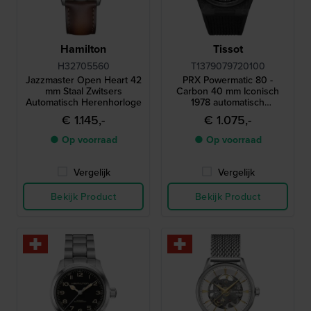
Hamilton
Tissot
H32705560
T1379079720100
Jazzmaster Open Heart 42
PRX Powermatic 80 -
mm Staal Zwitsers
Carbon 40 mm Iconisch
Automatisch Herenhorloge
1978 automatisch
designhorloge met carbon
€ 1.145,-
€ 1.075,-
kast
● Op voorraad
● Op voorraad
Vergelijk
Vergelijk
Bekijk Product
Bekijk Product