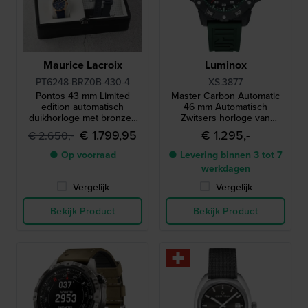
Maurice Lacroix
Luminox
PT6248-BRZ0B-430-4
XS.3877
Pontos 43 mm Limited
Master Carbon Automatic
edition automatisch
46 mm Automatisch
duikhorloge met bronzen
Zwitsers horloge van
kast
carbon met dag-datum
€ 1.799,95
€ 1.295,-
€ 2.650,-
● Op voorraad
● Levering binnen 3 tot 7
werkdagen
Vergelijk
Vergelijk
Bekijk Product
Bekijk Product