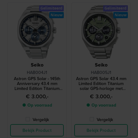
Gelimiteerd
Gelimiteerd
Nieuw
Nieuw
Seiko
Seiko
HAB004J1
HAB005J1
Astron GPS Solar - 145th
Astron GPS Solar 43.4 mm
Anniversary 43.4 mm
Limited Edition Titanium
Limited Edition Titanium
solar GPS-horloge met
solar GPS-horloge met
dubbele tijdsaanduiding
€ 3.000,-
€ 3.000,-
dubbele tijdsaanduiding
● Op voorraad
● Op voorraad
Vergelijk
Vergelijk
Bekijk Product
Bekijk Product