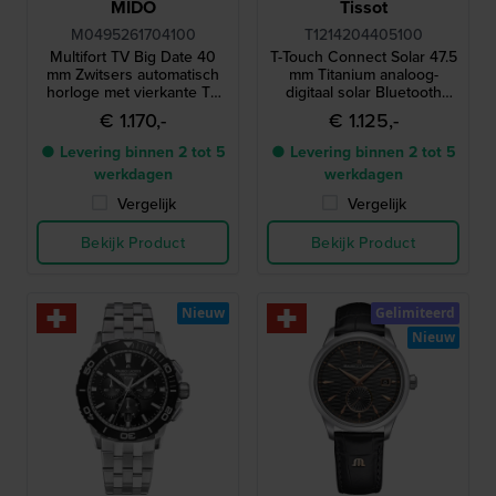
MIDO
Tissot
M0495261704100
T1214204405100
Multifort TV Big Date 40
T-Touch Connect Solar 47.5
mm Zwitsers automatisch
mm Titanium analoog-
horloge met vierkante TV
digitaal solar Bluetooth
kast en grote datum
horloge
€ 1.170,-
€ 1.125,-
● Levering binnen 2 tot 5
● Levering binnen 2 tot 5
werkdagen
werkdagen
Vergelijk
Vergelijk
Bekijk Product
Bekijk Product
Nieuw
Gelimiteerd
Nieuw