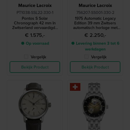
Maurice Lacroix
Maurice Lacroix
PT1038-SSL22-330-1
756207-SS001-330-2
Pontos S Solar
1975 Automatic Legacy
Chronograph 42 mm In
Edition 39 mm Zwitsers
Zwitserland vervaardigde
automatisch horloge met
quartz-chronograaf op
beperkte oplage en petite
€ 1.575,-
€ 2.250,-
zonne-energie
seconde
● Op voorraad
● Levering binnen 3 tot 6
werkdagen
Vergelijk
Vergelijk
Bekijk Product
Bekijk Product