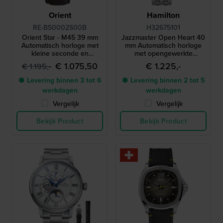
Orient
Hamilton
RE-BS0002S00B
H32675101
Orient Star - M45 39 mm
Jazzmaster Open Heart 40
Automatisch horloge met
mm Automatisch horloge
kleine seconde en
met opengewerkte
gangreserve-indicator
wijzerplaat
€ 1.075,50
€ 1.225,-
€ 1.195,-
● Levering binnen 3 tot 6
● Levering binnen 2 tot 5
werkdagen
werkdagen
Vergelijk
Vergelijk
Bekijk Product
Bekijk Product