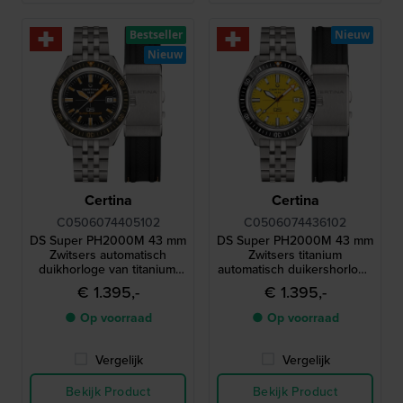
Bestseller
Nieuw
Nieuw
Certina
Certina
C0506074405102
C0506074436102
DS Super PH2000M 43 mm
DS Super PH2000M 43 mm
Zwitsers automatisch
Zwitsers titanium
duikhorloge van titanium,
automatisch duikershorloge
waterdicht tot 200 atm, met
met een waterdichtheid van
€ 1.395,-
€ 1.395,-
keramische lunette
200 ATM en een extra
rubberen band
● Op voorraad
● Op voorraad
Vergelijk
Vergelijk
Bekijk Product
Bekijk Product