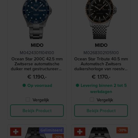
MIDO
MIDO
M0424301104100
M0268302105100
Ocean Star 200C 42.5 mm
Ocean Star Tribute 40.5 mm
Zwitserse automatische
Automatisch Zwitsers
duiker met gestructureerde
duikershorloge van roestvrij
wijzerplaat en keramische
staal met dag-datum
€ 1.190,-
€ 1.170,-
lunette
● Op voorraad
● Levering binnen 2 tot 5
werkdagen
Vergelijk
Vergelijk
Bekijk Product
Bekijk Product
Gelimiteerd
-30%
-20%