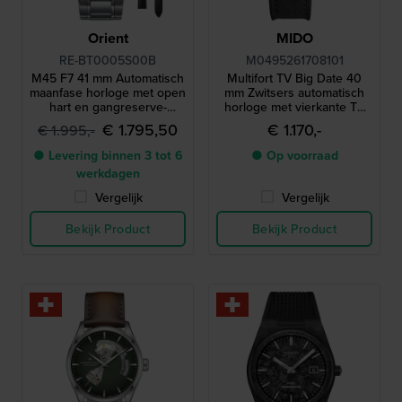
Orient
MIDO
RE-BT0005S00B
M0495261708101
M45 F7 41 mm Automatisch
Multifort TV Big Date 40
maanfase horloge met open
mm Zwitsers automatisch
hart en gangreserve-
horloge met vierkante TV
indicator
kast en grote datum
€ 1.795,50
€ 1.170,-
€ 1.995,-
● Levering binnen 3 tot 6
● Op voorraad
werkdagen
Vergelijk
Vergelijk
Bekijk Product
Bekijk Product