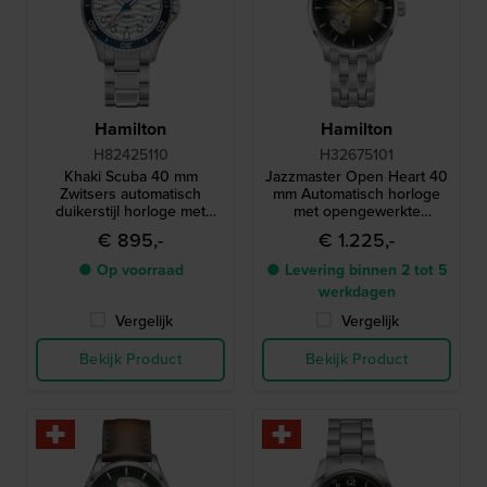
Hamilton
Hamilton
H82425110
H32675101
Khaki Scuba 40 mm
Jazzmaster Open Heart 40
Zwitsers automatisch
mm Automatisch horloge
duikerstijl horloge met
met opengewerkte
datum
wijzerplaat
€ 895,-
€ 1.225,-
● Op voorraad
● Levering binnen 2 tot 5
werkdagen
Vergelijk
Vergelijk
Bekijk Product
Bekijk Product