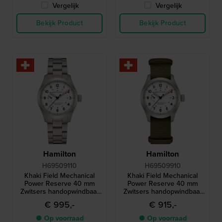
Vergelijk
Vergelijk
Bekijk Product
Bekijk Product
Hamilton
Hamilton
H69509110
H69509910
Khaki Field Mechanical
Khaki Field Mechanical
Power Reserve 40 mm
Power Reserve 40 mm
Zwitsers handopwindbaar
Zwitsers handopwindbaar
horloge met gangreserve-
horloge met gangreserve-
€ 995,-
€ 915,-
indicator
indicator
● Op voorraad
● Op voorraad