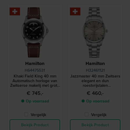
Hamilton
Hamilton
H64475531
H32461121
Khaki Field King 40 mm
Jazzmaster 40 mm Zwitsers
Automatisch horloge van
elegant en dun
Zwitserse makelij met grote
roestvrijstalen
dag-datum
quartzhorloge
€ 745,-
€ 460,-
● Op voorraad
● Op voorraad
Vergelijk
Vergelijk
Bekijk Product
Bekijk Product