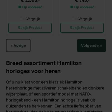
€ 2.595,-
€ 745,-
● Op voorraad
● Op voorraad
Vergelijk
Vergelijk
Bekijk Product
Bekijk Product
« Vorige
Volgende »
Breed assortiment Hamilton
horloges voor heren
Of u nu kiest voor een klassiek Hamilton
herenhorloge met zilveren schakelband en donkere
wijzerplaat, of een sportief model met NATO-
horlogeband - een Hamilton horloge is vaak uit
duizenden te herkennen. Een echte liefhebber van
het merk zal dan ook gerust meerdere exemplaren