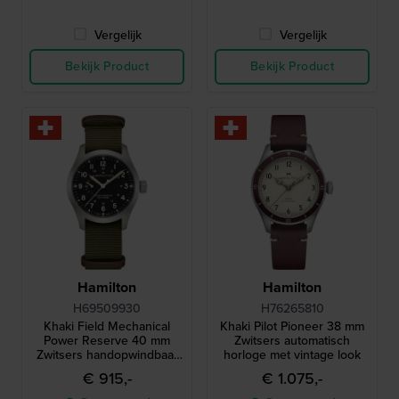
Vergelijk
Vergelijk
Bekijk Product
Bekijk Product
Hamilton
Hamilton
H69509930
H76265810
Khaki Field Mechanical
Khaki Pilot Pioneer 38 mm
Power Reserve 40 mm
Zwitsers automatisch
Zwitsers handopwindbaar
horloge met vintage look
horloge met gangreserve-
€ 915,-
€ 1.075,-
indicator