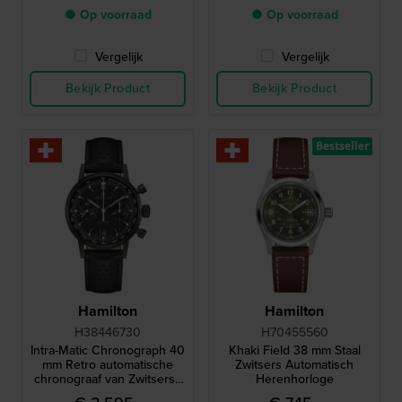
film Interstellar
● Op voorraad
● Op voorraad
Vergelijk
Vergelijk
Bekijk Product
Bekijk Product
Bestseller
Hamilton
Hamilton
H38446730
H70455560
Intra-Matic Chronograph 40
Khaki Field 38 mm Staal
mm Retro automatische
Zwitsers Automatisch
chronograaf van Zwitserse
Herenhorloge
makelij