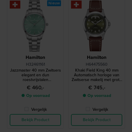
Nieuw
Hamilton
Hamilton
H32461161
H64475560
Jazzmaster 40 mm Zwitsers
Khaki Field King 40 mm
elegant en dun
Automatisch horloge van
roestvrijstalen
Zwitserse makelij met grote
quartzhorloge
dag-datum
€ 460,-
€ 745,-
● Op voorraad
● Op voorraad
Vergelijk
Vergelijk
Bekijk Product
Bekijk Product