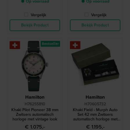
● Op voorraad
● Op voorraad
Vergelijk
Vergelijk
Bekijk Product
Bekijk Product
Bestseller
Hamilton
Hamilton
H76255810
H70605732
Khaki Pilot Pioneer 38 mm
Khaki Field - Murph Auto
Zwitsers automatisch
Set 42 mm Zwitsers
horloge met vintage look
automatisch horloge met
extra roestvrijstalen
€ 1.075,-
€ 1.195,-
armband - Gedragen in de