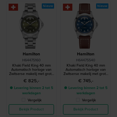
Nieuw
Nieuw
Hamilton
Hamilton
H64475160
H64475540
Khaki Field King 40 mm
Khaki Field King 40 mm
Automatisch horloge van
Automatisch horloge van
Zwitserse makelij met grote
Zwitserse makelij met grote
dag-datum
dag-datum
€ 825,-
€ 745,-
● Levering binnen 2 tot 5
● Levering binnen 2 tot 5
werkdagen
werkdagen
Vergelijk
Vergelijk
Bekijk Product
Bekijk Product