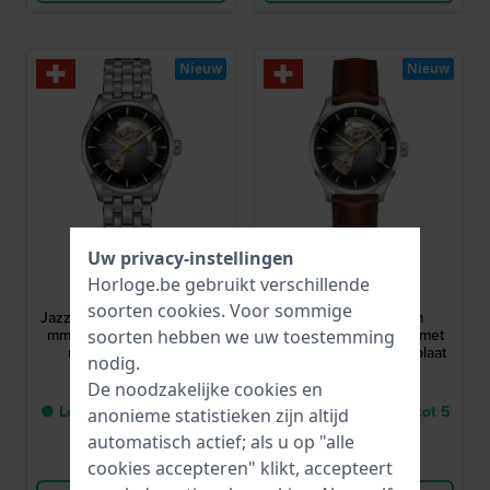
Nieuw
Nieuw
Uw privacy-instellingen
Hamilton
Hamilton
Horloge.be gebruikt verschillende
H32705180
H32675581
soorten
cookies
. Voor sommige
Jazzmaster Open Heart 42
Jazzmaster 40 mm
mm Automatisch horloge
Automatisch horloge met
soorten hebben we uw toestemming
met opengewerkte
opengewerkte wijzerplaat
nodig.
wijzerplaat
€ 1.225,-
€ 1.145,-
De noodzakelijke cookies en
● Levering binnen 2 tot 5
● Levering binnen 2 tot 5
anonieme statistieken zijn altijd
werkdagen
werkdagen
automatisch actief; als u op "alle
Vergelijk
Vergelijk
cookies accepteren" klikt, accepteert