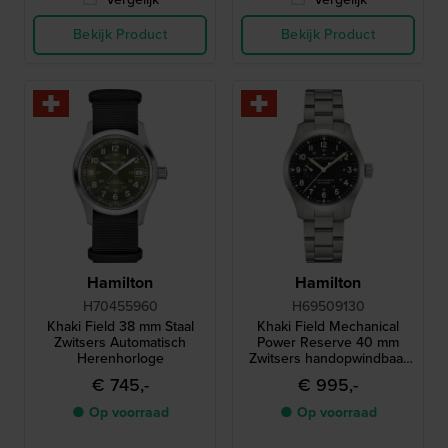
Bekijk Product
Bekijk Product
Hamilton
Hamilton
H70455960
H69509130
Khaki Field 38 mm Staal
Khaki Field Mechanical
Zwitsers Automatisch
Power Reserve 40 mm
Herenhorloge
Zwitsers handopwindbaar
horloge met gangreserve-
€ 745,-
€ 995,-
indicator
● Op voorraad
● Op voorraad