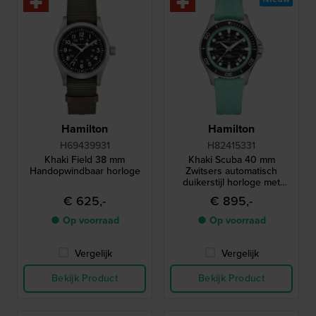
Hamilton
Hamilton
H69439931
H82415331
Khaki Field 38 mm
Khaki Scuba 40 mm
Handopwindbaar horloge
Zwitsers automatisch
duikerstijl horloge met
datum
€ 625,-
€ 895,-
● Op voorraad
● Op voorraad
Vergelijk
Vergelijk
Bekijk Product
Bekijk Product