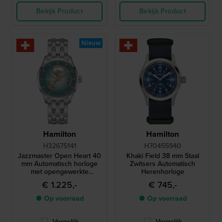
Bekijk Product
Bekijk Product
Nieuw
Hamilton
Hamilton
H32675141
H70455940
Jazzmaster Open Heart 40
Khaki Field 38 mm Staal
mm Automatisch horloge
Zwitsers Automatisch
met opengewerkte
Herenhorloge
wijzerplaat
€ 1.225,-
€ 745,-
● Op voorraad
● Op voorraad
Vergelijk
Vergelijk