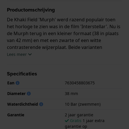
Productomschrijving
De Khaki Field 'Murph' werd razend populair toen
het horloge te zien was in de film 'Interstellar'. Nu is
de Murph terug in een kleiner formaat (38 in plaats
van 42 mm) en met een zwarte of een witte
contrasterende wijzerplaat. Beide varianten
vertegenwoordigen het eindeloze universum dat
Lees meer
wacht om verkend te worden! Aangedreven door
een H-10 (geen datum) automatisch uurwerk met
Specificaties
een spectaculaire gangreserve van 80 uur, zal deze
nieuwe toevoeging aan de Murph familie mannen
Ean
7630458803675
(en vrouwen) aanspreken voor wie de 42 mm variant
Diameter
38 mm
misschien net een maatje te groot was.
Waterdichtheid
10 Bar (zwemmen)
Dit Hamilton horloge heeft een kast gemaakt van
Staal zilver met een diameter van 38 mm en is
Garantie
2 jaar garantie
voorzien van een leer band. In de kast bevindt zich
Gratis
1 jaar extra
garantie op
een ETA kwaliteitsuurwerk en is afgewerkt met