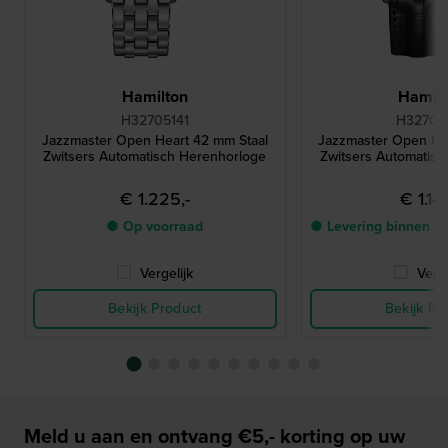
Hamilton
Hamilt
H32705141
H32705
Jazzmaster Open Heart 42 mm Staal
Jazzmaster Open He
Zwitsers Automatisch Herenhorloge
Zwitsers Automatis
€ 1.225,-
€ 1.14
● Op voorraad
● Levering binnen 2
Vergelijk
Verge
Bekijk Product
Bekijk Pr
Meld u aan en ontvang €5,- korting op uw