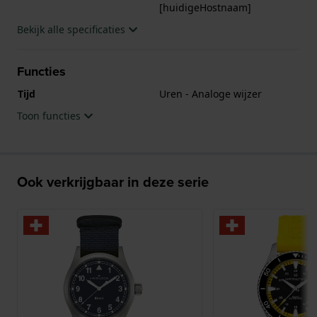
[huidigeHostnaam]
Saffierglas.
Bekijk alle specificaties
Het horloge is 10ATM. Dit betekent dat het horloge
geschikt is om mee te zwemmen. Verder wordt het
Functies
horloge geleverd met 2 jaar garantie.
Tijd
Uren - Analoge wijzer
.
Toon functies
Ook verkrijgbaar in deze serie