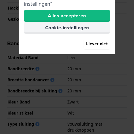
instellingen".
Hackbaar
Ja
Alles accepteren
Geskeletonneerd
Nee
Cookie-instellingen
Band informatie
Liever niet
Materiaal Band
Leer
Bandbreedte
20 mm
Breedte bandaanzet
20 mm
Bandbreedte bij sluiting
20 mm
Kleur Band
Zwart
Kleur stiksel
Wit
Type sluiting
Vouwsluiting met
drukknoppen