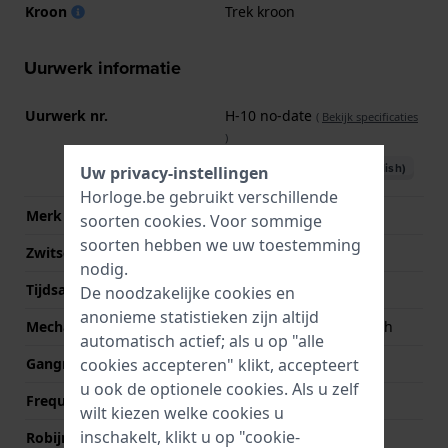
Kroon
Trek kroon
Uurwerk informatie
Uurwerk nr.
H-10 no-date
(
Bekijk specificaties
)
Download handboek (English)
Uw privacy-instellingen
Horloge.be gebruikt verschillende
Merk uurwerk
ETA
soorten
cookies
. Voor sommige
soorten hebben we uw toestemming
Zwitsers uurwerk
Ja
nodig.
Tijdsaanduiding
Analoog
De noodzakelijke cookies en
anonieme statistieken zijn altijd
Mechanisme
Mechanisch automatisch
automatisch actief; als u op "alle
cookies accepteren" klikt, accepteert
Gangreserve
80
u ook de optionele cookies. Als u zelf
Frequentie
21600
wilt kiezen welke cookies u
inschakelt, klikt u op "cookie-
Robijnen
25