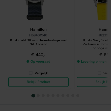
Hamilton
Hamilt
H69401940
H82395
Khaki field 38 mm Herenhorloge met
Khaki Navy Scub
NATO-band
Zwitsers automatis
horloge me
€ 440,-
€ 895
● Op voorraad
● Levering binnen 2
Vergelijk
Verge
Bekijk Product
Bekijk Pr