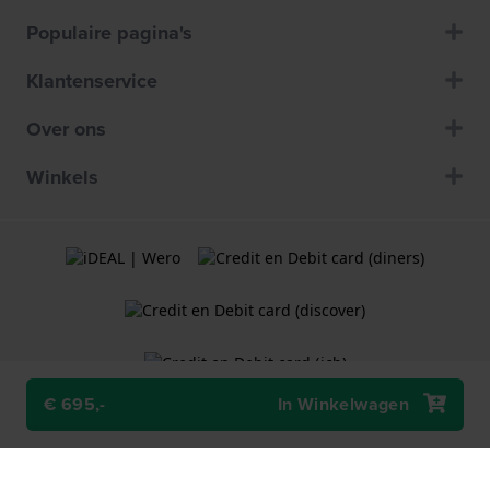
Populaire pagina's
Klantenservice
Over ons
Winkels
€ 695,-
In Winkelwagen