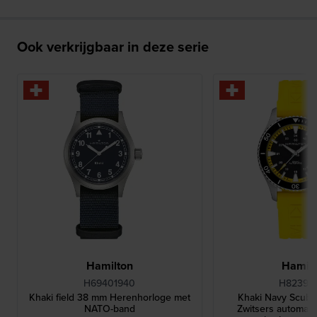
Ook verkrijgbaar in deze serie
Hamilton
Hamilt
H69401940
H82395
Khaki field 38 mm Herenhorloge met
Khaki Navy Scub
NATO-band
Zwitsers automatis