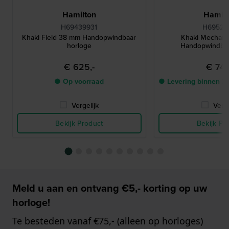
Hamilton
Hamilt
H69439931
H69529
Khaki Field 38 mm Handopwindbaar
Khaki Mechani
horloge
Handopwindbaa
€ 625,-
€ 745
● Op voorraad
● Levering binnen 2
Vergelijk
Verge
Bekijk Product
Bekijk Pr
Meld u aan en ontvang €5,- korting op uw
horloge!
Te besteden vanaf €75,- (alleen op horloges)