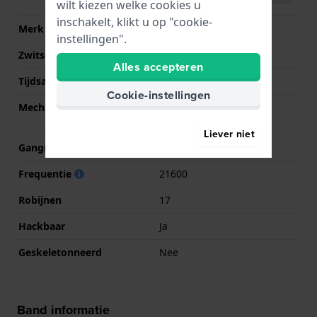
wilt kiezen welke cookies u
inschakelt, klikt u op "cookie-
Merk uurwerk
ETA
instellingen".
Zwitsers uurwerk
Ja
Alles accepteren
Tijdsaanduiding
Analoog
Cookie-instellingen
Mechanisme
Mechanisch
handopwindbaar
Liever niet
Gangreserve
80
Frequentie
21600
Robijnen
17
Hackbaar
Ja
Geskeletonneerd
Nee
Band informatie