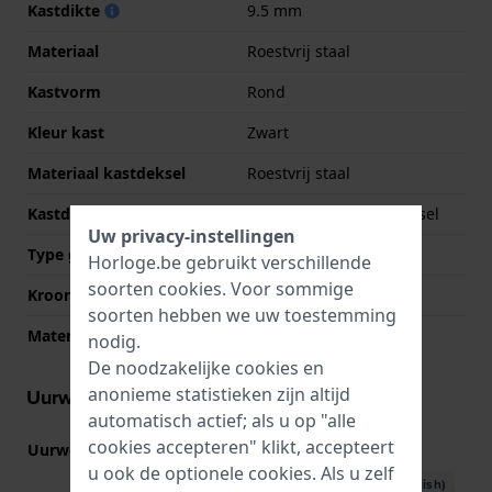
Kastdikte
9.5 mm
Materiaal
Roestvrij staal
Kastvorm
Rond
Kleur kast
Zwart
Materiaal kastdeksel
Roestvrij staal
Kastdeksel
Geschroefde achterdeksel
Uw privacy-instellingen
Type glas
Saffier
Horloge.be gebruikt verschillende
soorten
cookies
. Voor sommige
Kroon
Trek kroon
soorten hebben we uw toestemming
Materiaal bezel
Roestvrij staal
nodig.
De noodzakelijke cookies en
anonieme statistieken zijn altijd
Uurwerk informatie
automatisch actief; als u op "alle
cookies accepteren" klikt, accepteert
Uurwerk nr.
H-50
(
Bekijk specificaties
)
u ook de optionele cookies. Als u zelf
Download handboek (English)