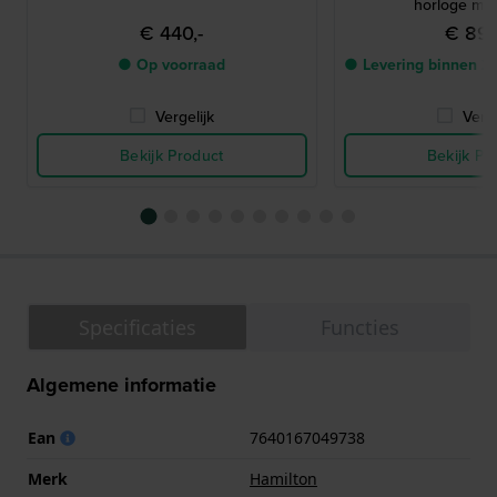
horloge me
€ 440,-
€ 895
● Op voorraad
● Levering binnen 2
Vergelijk
Verge
Bekijk Product
Bekijk Pr
Specificaties
Functies
Algemene informatie
Ean
7640167049738
Merk
Hamilton