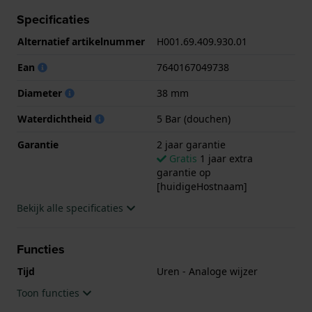
geschikt is om mee te douchen. Verder wordt het
Specificaties
horloge geleverd met 2 jaar garantie.
Alternatief artikelnummer
H001.69.409.930.01
.
Ean
7640167049738
Diameter
38 mm
Waterdichtheid
5 Bar (douchen)
Garantie
2 jaar garantie
Gratis
1 jaar extra
garantie op
[huidigeHostnaam]
Bekijk alle specificaties
Functies
Tijd
Uren - Analoge wijzer
Toon functies