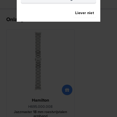
Liever niet
Onlangs bekeken
Hamilton
H695.000.008
Jazzmaster 18 mm roestvrijstalen
armband