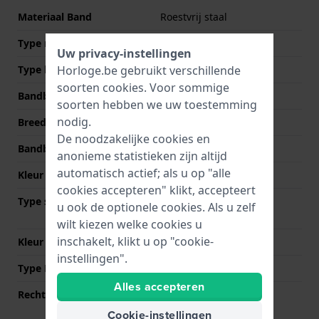
Materiaal Band
Roestvrij staal
Type materiaal
Uw privacy-instellingen
Horloge.be gebruikt verschillende
Type band
Schakelband
soorten
cookies
. Voor sommige
Bandbreedte
18 mm
soorten hebben we uw toestemming
nodig.
Breedte bandaanzet
18 mm
De noodzakelijke cookies en
Bandbreedte bij sluiting
16 mm
anonieme statistieken zijn altijd
automatisch actief; als u op "alle
Kleur Band
Zilver
cookies accepteren" klikt, accepteert
Type sluiting
Vlindersluiting met
u ook de optionele cookies. Als u zelf
drukknoppen
wilt kiezen welke cookies u
inschakelt, klikt u op "cookie-
Kleur sluiting
Zilver
instellingen".
Type Bevestiging
Bandpennen
Alles accepteren
Rechte aanzet
Nee
Cookie-instellingen