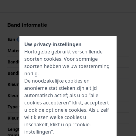
Band informatie
Ean
7613284211630
Uw privacy-instellingen
Materiaal Band
Leer
Horloge.be gebruikt verschillende
soorten
cookies
. Voor sommige
Bandbreedte
16 mm
soorten hebben we uw toestemming
Bandbreedte bij sluiting
16 mm
nodig.
De noodzakelijke cookies en
Kleur Band
Bruin
anonieme statistieken zijn altijd
automatisch actief; als u op "alle
Kleur stiksel
Bruin
cookies accepteren" klikt, accepteert
Type sluiting
Gesp
u ook de optionele cookies. Als u zelf
wilt kiezen welke cookies u
Kleur sluiting
Goud
inschakelt, klikt u op "cookie-
Lengte band op 12 uur
75 mm
instellingen".
(mm)