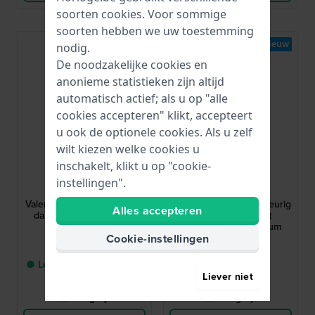
soorten
cookies
. Voor sommige
soorten hebben we uw toestemming
Nieuw
Nieuw
nodig.
De noodzakelijke cookies en
anonieme statistieken zijn altijd
automatisch actief; als u op "alle
cookies accepteren" klikt, accepteert
u ook de optionele cookies. Als u zelf
wilt kiezen welke cookies u
inschakelt, klikt u op "cookie-
Guess
Guess
instellingen".
GW0992L1
GW1037L2
Valerie 28 mm Zilverkleurig
Victoria 36 mm Goudkleurig
Alles accepteren
dameshorloge met hart
dameshorloge met
kristallen en dag-datum
Cookie-instellingen
€ 179,-
€ 259,-
● Levering binnen 3 tot 7
● Op voorraad
Liever niet
werkdagen
Vergelijk
Vergelijk