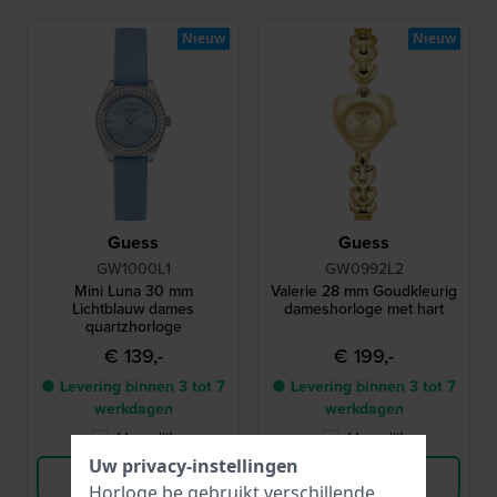
Nieuw
Nieuw
Guess
Guess
GW1000L1
GW0992L2
Mini Luna 30 mm
Valerie 28 mm Goudkleurig
Lichtblauw dames
dameshorloge met hart
quartzhorloge
€ 139,-
€ 199,-
● Levering binnen 3 tot 7
● Levering binnen 3 tot 7
werkdagen
werkdagen
Vergelijk
Vergelijk
Uw privacy-instellingen
Bekijk Product
Bekijk Product
Horloge.be gebruikt verschillende