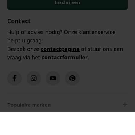
Inschrijven
Contact
Hulp of advies nodig? Onze klantenservice
helpt u graag!
Bezoek onze
contactpagina
of stuur ons een
vraag via het
contactformulier
.
Populaire merken
Populaire pagina's
Klantenservice