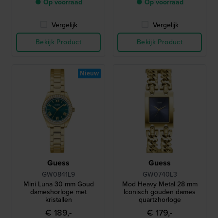
● Op voorraad
● Op voorraad
Vergelijk
Vergelijk
Bekijk Product
Bekijk Product
Nieuw
Guess
Guess
GW0841L9
GW0740L3
Mini Luna 30 mm Goud
Mod Heavy Metal 28 mm
dameshorloge met
Iconisch gouden dames
kristallen
quartzhorloge
€ 189,-
€ 179,-