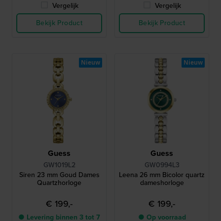
Vergelijk
Vergelijk
Bekijk Product
Bekijk Product
Nieuw
Nieuw
Guess
Guess
GW1019L2
GW0994L3
Siren 23 mm Goud Dames
Leena 26 mm Bicolor quartz
Quartzhorloge
dameshorloge
€ 199,-
€ 199,-
● Levering binnen 3 tot 7
● Op voorraad