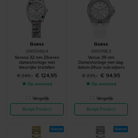
Guess
Guess
GW0546L4
GW0118L3
Serena 32 mm Zilveren
Venus 39 mm
dameshorloge met
Dameshorloge met dag-
kleurrijke kristallen
datum-24uur sub-wijzers
€ 124,95
€ 94,95
€ 249,-
€ 239,-
● Op voorraad
● Op voorraad
Vergelijk
Vergelijk
Bekijk Product
Bekijk Product
Nieuw
Nieuw