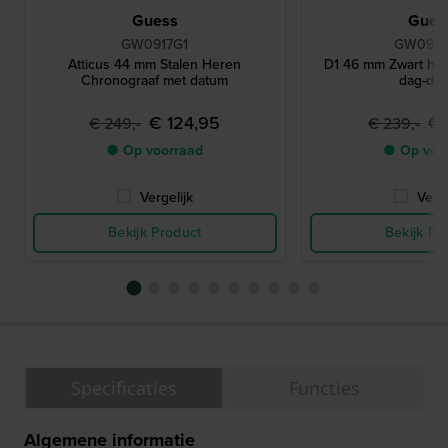
Guess
Gues
GW0917G1
GW090
Atticus 44 mm Stalen Heren
D1 46 mm Zwart he
Chronograaf met datum
dag-da
€ 124,95
€ 
€ 249,-
€ 239,-
● Op voorraad
● Op voo
Vergelijk
Verge
Bekijk Product
Bekijk Pr
Specificaties
Functies
Algemene informatie