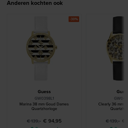
Anderen kochten ook
-30%
Guess
Gues
GW0398L1
GW0481
Marina 38 mm Goud Dames
Clearly 36 mm 
Quartzhorloge
Quartzho
€ 94,95
€ 
€ 139,-
€ 139,-