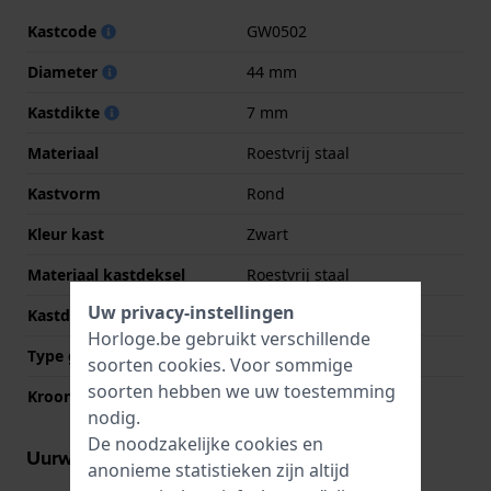
Kastcode
GW0502
Diameter
44 mm
Kastdikte
7 mm
Materiaal
Roestvrij staal
Kastvorm
Rond
Kleur kast
Zwart
Materiaal kastdeksel
Roestvrij staal
Uw privacy-instellingen
Kastdeksel
Klikkast
Horloge.be gebruikt verschillende
Type glas
Mineraal
soorten
cookies
. Voor sommige
soorten hebben we uw toestemming
Kroon
Trek kroon
nodig.
De noodzakelijke cookies en
Uurwerk informatie
anonieme statistieken zijn altijd