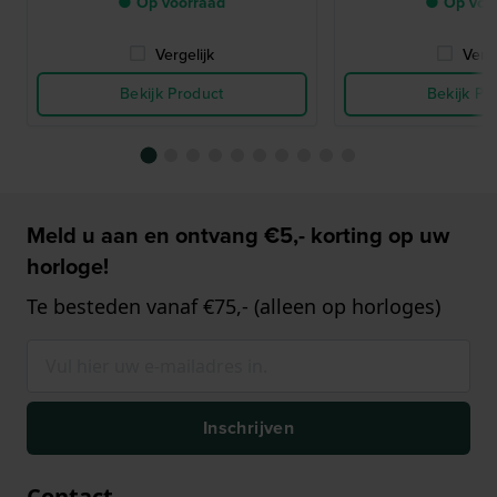
● Op voorraad
● Op voo
Vergelijk
Verge
Bekijk Product
Bekijk Pr
Meld u aan en ontvang €5,- korting op uw
horloge!
Te besteden vanaf €75,- (alleen op horloges)
Inschrijven
Contact