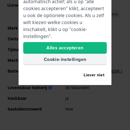
automatisch actief; als u op "alle
Uurwerk nr.
Y121
(
Bekijk specificaties
)
cookies accepteren" klikt, accepteert
Download handboek (English)
u ook de optionele cookies. Als u zelf
wilt kiezen welke cookies u
Merk uurwerk
Seiko
inschakelt, klikt u op "cookie-
instellingen".
Zwitsers uurwerk
Nee
Alles accepteren
Tijdsaanduiding
Analoog
Cookie-instellingen
Mechanisme
Quartz
Batterij
Renata R377 377 / SR626SW /
Liever niet
SG4 Batterij
Levensduur batterij
36 Maanden
Hackbaar
Ja
Geskeletonneerd
Nee