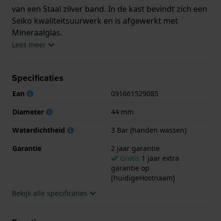
van een Staal zilver band. In de kast bevindt zich een
Seiko kwaliteitsuurwerk en is afgewerkt met
Mineraalglas.
Lees meer
Het horloge is 3ATM. Dit betekent dat het horloge
spatwaterdicht is.. Verder wordt het horloge
Specificaties
geleverd met 2 jaar garantie.
Ean
091661529085
.
Diameter
44 mm
Waterdichtheid
3 Bar (handen wassen)
Garantie
2 jaar garantie
Gratis
1 jaar extra
garantie op
[huidigeHostnaam]
Bekijk alle specificaties