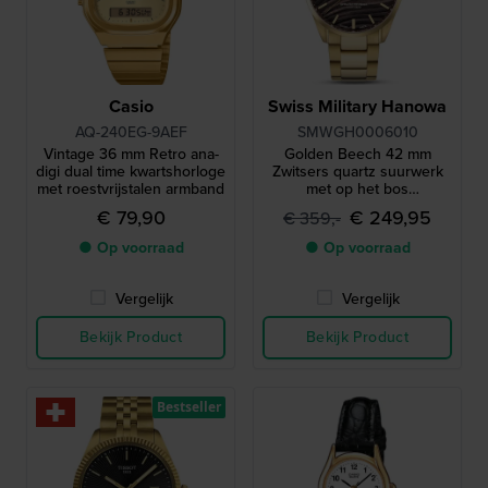
Casio
Swiss Military Hanowa
AQ-240EG-9AEF
SMWGH0006010
Vintage 36 mm Retro ana-
Golden Beech 42 mm
digi dual time kwartshorloge
Zwitsers quartz suurwerk
met roestvrijstalen armband
met op het bos
geïnspireerde wijzerplaat
€ 79,90
€ 249,95
€ 359,-
● Op voorraad
● Op voorraad
Vergelijk
Vergelijk
Bekijk Product
Bekijk Product
Bestseller