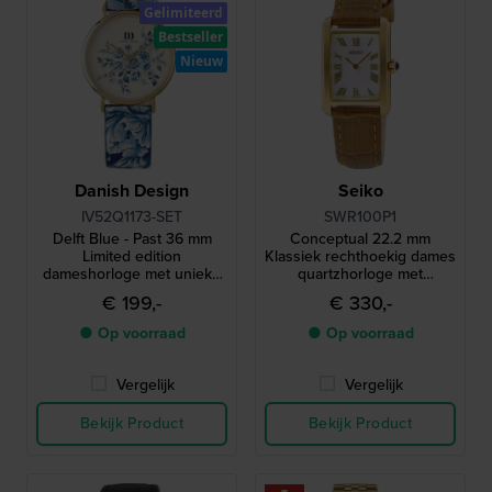
Gelimiteerd
Bestseller
Nieuw
Danish Design
Seiko
IV52Q1173-SET
SWR100P1
Delft Blue - Past 36 mm
Conceptual 22.2 mm
Limited edition
Klassiek rechthoekig dames
dameshorloge met unieke
quartzhorloge met
Delfts blauwe hanger
parelmoer wijzerplaat
€ 199,-
€ 330,-
● Op voorraad
● Op voorraad
Vergelijk
Vergelijk
Bekijk Product
Bekijk Product