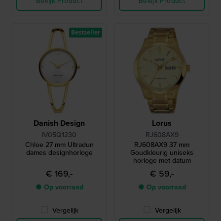
Bekijk Product
Bekijk Product
Bestseller
Danish Design
Lorus
IV05Q1230
RJ608AX9
Chloe 27 mm Ultradun
RJ608AX9 37 mm
dames designhorloge
Goudkleurig uniseks
horloge met datum
€ 169,-
€ 59,-
● Op voorraad
● Op voorraad
Vergelijk
Vergelijk