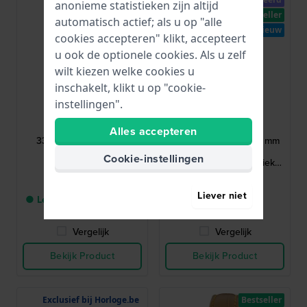
anonieme statistieken zijn altijd
Bestseller
automatisch actief; als u op "alle
Nieuw
cookies accepteren" klikt, accepteert
u ook de optionele cookies. Als u zelf
wilt kiezen welke cookies u
inschakelt, klikt u op "cookie-
instellingen".
Boccia
Danish Design
3377-02
IV53Q1173-SET
Alles accepteren
3377-02 29 mm Goud
Delft Blue - Future 36 mm
titanium bangle
Limited edition
Cookie-instellingen
dameshorloge
dameshorloge met unieke
Delfts blauwe hanger
€ 209,-
€ 199,-
Liever niet
● Levering binnen 2 tot 3
● Op voorraad
werkdagen
Vergelijk
Vergelijk
Bekijk Product
Bekijk Product
Exclusief bij Horloge.be
Bestseller