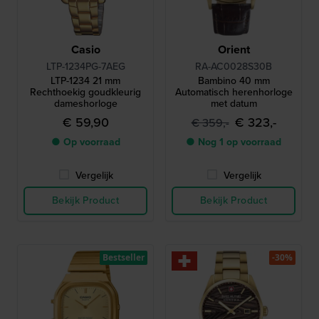
Casio
Orient
LTP-1234PG-7AEG
RA-AC0028S30B
LTP-1234 21 mm
Bambino 40 mm
Rechthoekig goudkleurig
Automatisch herenhorloge
dameshorloge
met datum
€ 59,90
€ 323,-
€ 359,-
● Op voorraad
● Nog 1 op voorraad
Vergelijk
Vergelijk
Bekijk Product
Bekijk Product
Bestseller
-30%