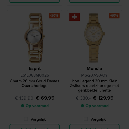
-50%
-60%
Esprit
Mondia
ES1L083M0025
MS-207-S0-OY
Charm 26 mm Goud Dames
Icon Legend 30 mm Klein
Quartzhorloge
Zwitsers quartzhorloge met
geribbelde lunette
€ 69,95
€ 129,95
€ 139,90
€ 330,-
● Op voorraad
● Op voorraad
Vergelijk
Vergelijk