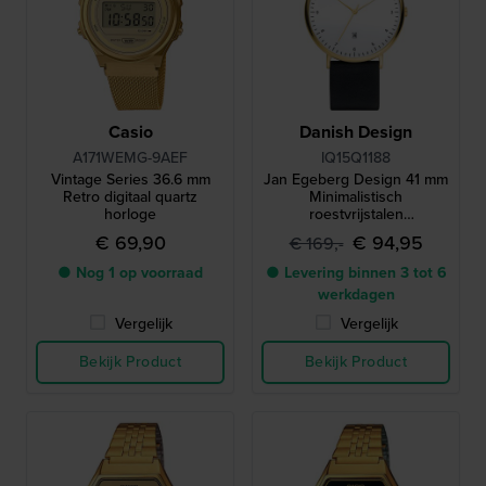
Casio
Danish Design
A171WEMG-9AEF
IQ15Q1188
Vintage Series 36.6 mm
Jan Egeberg Design 41 mm
Retro digitaal quartz
Minimalistisch
horloge
roestvrijstalen
quartzhorloge met datum
€ 69,90
€ 94,95
€ 169,-
● Nog 1 op voorraad
● Levering binnen 3 tot 6
werkdagen
Vergelijk
Vergelijk
Bekijk Product
Bekijk Product