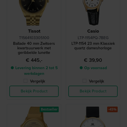
Tissot
Casio
T1564103305100
LTP-1154PQ-7BEG
Ballade 40 mm Zwitsers
LTP-1154 23 mm Klassiek
kwartsuurwerk met
quartz dameshorloge
geribbelde lunette
€ 445,-
€ 39,90
● Levering binnen 2 tot 5
● Op voorraad
werkdagen
Vergelijk
Vergelijk
Bekijk Product
Bekijk Product
Bestseller
-45%