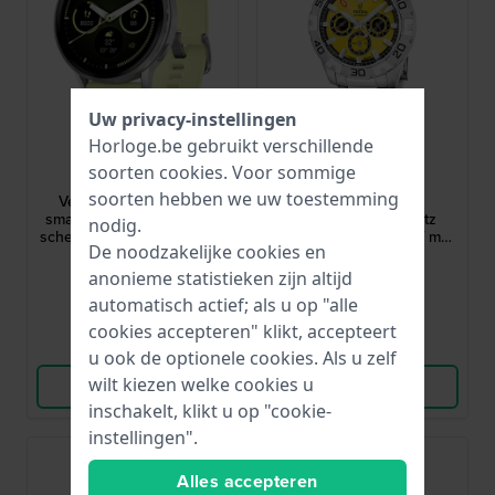
Uw privacy-instellingen
Horloge.be gebruikt verschillende
Garmin
Festina
soorten
cookies
. Voor sommige
010-03014-02
F20743/4
soorten hebben we uw toestemming
Venu 4 45 mm Health
Originals 45 mm
smartwatch met AMOLED
Roestvrijstalen quartz
nodig.
scherm, Heart Rate en GPS
'Bullhead' chronograaf met
De noodzakelijke cookies en
datum
€ 549,99
€ 199,-
anonieme statistieken zijn altijd
● Op voorraad
● Op voorraad
automatisch actief; als u op "alle
cookies accepteren" klikt, accepteert
Vergelijk
Vergelijk
u ook de optionele cookies. Als u zelf
wilt kiezen welke cookies u
Bekijk Product
Bekijk Product
inschakelt, klikt u op "cookie-
instellingen".
Alles accepteren