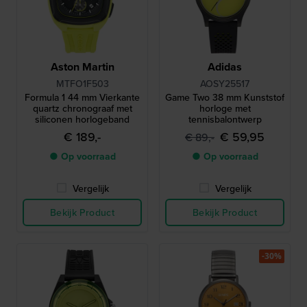
Aston Martin
Adidas
MTFO1F503
AOSY25517
Formula 1 44 mm Vierkante
Game Two 38 mm Kunststof
quartz chronograaf met
horloge met
siliconen horlogeband
tennisbalontwerp
€ 189,-
€ 59,95
€ 89,-
● Op voorraad
● Op voorraad
Vergelijk
Vergelijk
Bekijk Product
Bekijk Product
-30%