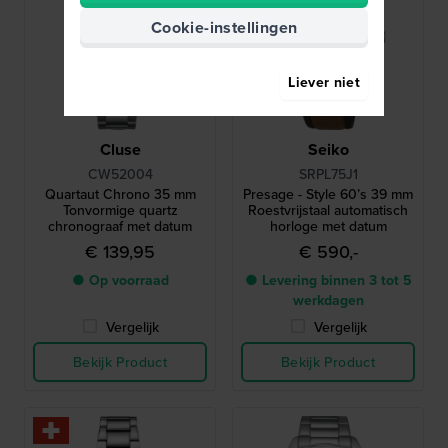
Cookie-instellingen
Liever niet
Cluse
Seiko
CW52004
SRPL75J1
Quartaut Chrono 35 mm
Presage - Style 60’s 39 mm
Tonvormige quartz
Roestvrijstaal automatisch
chronograaf met datum
horloge met datum
€ 139,95
€ 590,-
● Op voorraad
● Levering binnen 3 tot 5
werkdagen
Vergelijk
Vergelijk
Bekijk Product
Bekijk Product