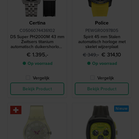
Certina
Police
C0506074436102
PEWGR0097805
DS Super PH2000M 43 mm
Spirit 45 mm Stalen
Zwitsers titanium
automatisch horloge met
automatisch duikershorloge
skelet wijzerplaat
met een waterdichtheid van
€ 1.395,-
€ 314,10
€ 349,-
200 ATM en een extra
rubberen band
● Op voorraad
● Op voorraad
Vergelijk
Vergelijk
Bekijk Product
Bekijk Product
Nieuw