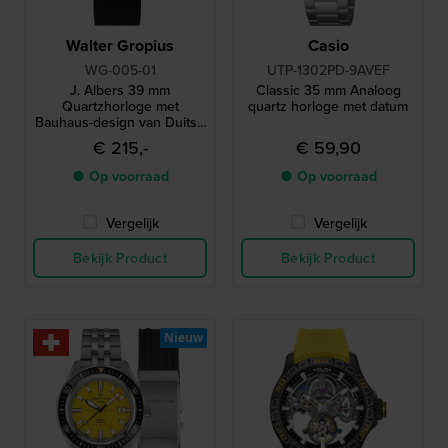
Walter Gropius
Casio
WG-005-01
UTP-1302PD-9AVEF
J. Albers 39 mm
Classic 35 mm Analoog
Quartzhorloge met
quartz horloge met datum
Bauhaus-design van Duitse
makelij
€ 215,-
€ 59,90
● Op voorraad
● Op voorraad
Vergelijk
Vergelijk
Bekijk Product
Bekijk Product
Nieuw