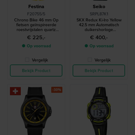
Festina
Seiko
F20755/5
SRPL87K1
Chrono Bike 46 mm Op
SKX Redux Ki-Iro Yellow
fietsen geïnspireerde
42.5 mm Automatisch
roestvrijstalen quartz
duikershorloge
chronograaf
geïnspireerd op de
€ 225,-
€ 400,-
legendarische SKX399 uit
1998
● Op voorraad
● Op voorraad
Vergelijk
Vergelijk
Bekijk Product
Bekijk Product
-30%