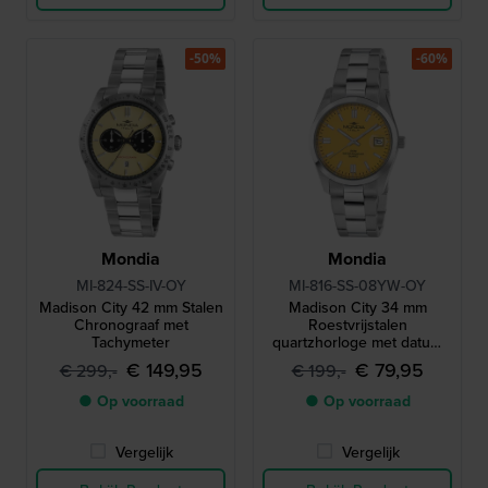
-50%
-60%
Mondia
Mondia
MI-824-SS-IV-OY
MI-816-SS-08YW-OY
Madison City 42 mm Stalen
Madison City 34 mm
Chronograaf met
Roestvrijstalen
Tachymeter
quartzhorloge met datum
vergrootglas
€ 149,95
€ 79,95
€ 299,-
€ 199,-
● Op voorraad
● Op voorraad
Vergelijk
Vergelijk