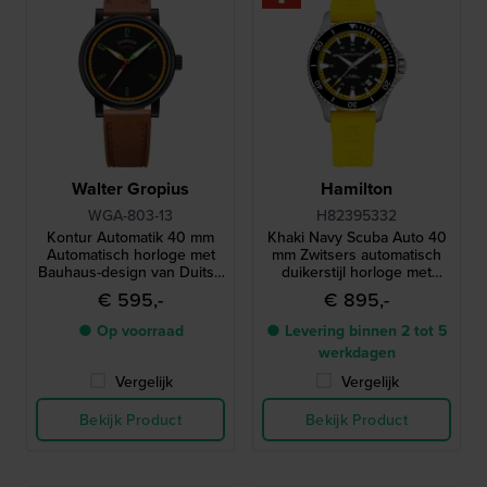
Walter Gropius
Hamilton
WGA-803-13
H82395332
Kontur Automatik 40 mm
Khaki Navy Scuba Auto 40
Automatisch horloge met
mm Zwitsers automatisch
Bauhaus-design van Duitse
duikerstijl horloge met
makelij
datum
€ 595,-
€ 895,-
● Op voorraad
● Levering binnen 2 tot 5
werkdagen
Vergelijk
Vergelijk
Bekijk Product
Bekijk Product