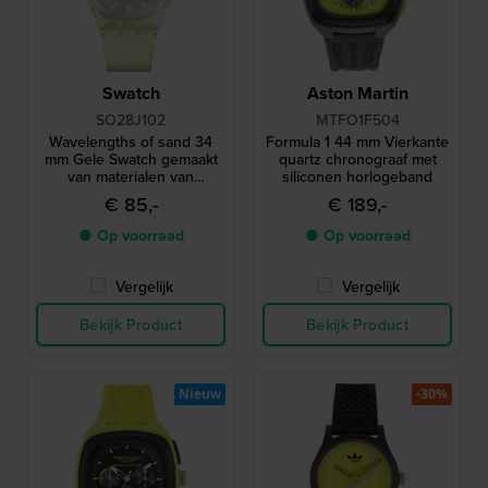
Swatch
Aston Martin
SO28J102
MTFO1F504
Wavelengths of sand 34
Formula 1 44 mm Vierkante
mm Gele Swatch gemaakt
quartz chronograaf met
van materialen van
siliconen horlogeband
biologische oorsprong
€ 85,-
€ 189,-
● Op voorraad
● Op voorraad
Vergelijk
Vergelijk
Bekijk Product
Bekijk Product
Nieuw
-30%