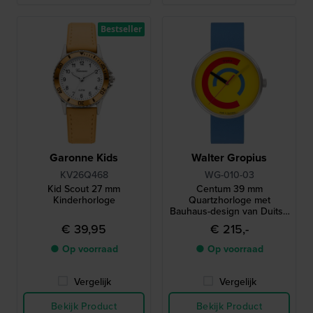
Bestseller
Garonne Kids
Walter Gropius
KV26Q468
WG-010-03
Kid Scout 27 mm
Centum 39 mm
Kinderhorloge
Quartzhorloge met
Bauhaus-design van Duitse
makelij
€ 39,95
€ 215,-
● Op voorraad
● Op voorraad
Vergelijk
Vergelijk
Bekijk Product
Bekijk Product