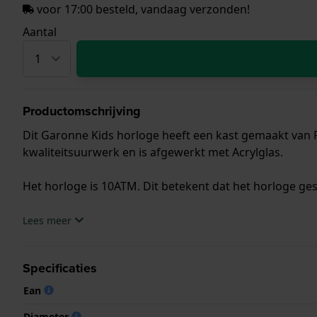
voor 17:00 besteld, vandaag verzonden!
Aantal
Productomschrijving
Dit Garonne Kids horloge heeft een kast gemaakt van P
kwaliteitsuurwerk en is afgewerkt met Acrylglas.
Het horloge is 10ATM. Dit betekent dat het horloge ge
.
Lees meer
Specificaties
Ean
Diameter