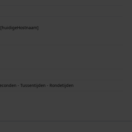
p [huidigeHostnaam]
econden - Tussentijden - Rondetijden