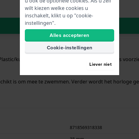
u ook de optionele cookies. Als u zelf
wilt kiezen welke cookies u
inschakelt, klikt u op "cookie-
instellingen".
In Winkelwagen
Alles accepteren
Cookie-instellingen
lastic/kunsthars met een diameter van 38 mm en is voorzie
Liever niet
schikt is om mee te zwemmen. Verder wordt het horloge gel
8718569318338
38 mm