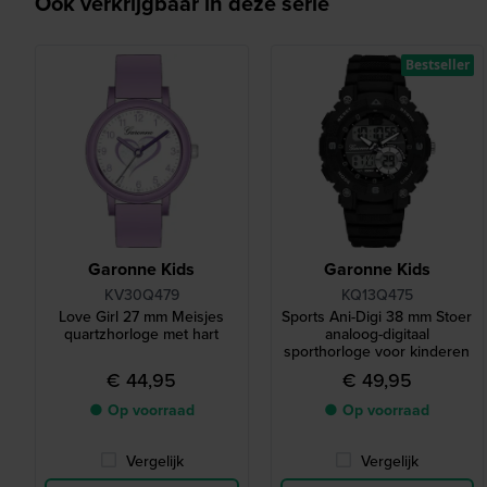
Ook verkrijgbaar in deze serie
Bestseller
Garonne Kids
Garonne Kids
KV30Q479
KQ13Q475
Love Girl 27 mm Meisjes
Sports Ani-Digi 38 mm Stoer
quartzhorloge met hart
analoog-digitaal
sporthorloge voor kinderen
€ 44,95
€ 49,95
● Op voorraad
● Op voorraad
Vergelijk
Vergelijk