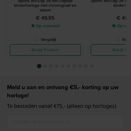
Sports Ani-Digi 38 mm Digitaal
Sports Ani-Digi 38 mm
kinderhorloge met chronograaf en
kinderho
datum
€ 49,95
€ 49,
● Op voorraad
● Op voo
Vergelijk
Verge
Bekijk Product
Bekijk Pr
Meld u aan en ontvang €5,- korting op uw
horloge!
Te besteden vanaf €75,- (alleen op horloges)