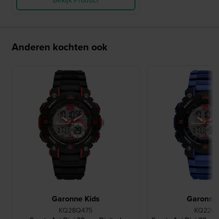
Bekijk Product
Anderen kochten ook
Garonne Kids
Garonne 
KQ28Q475
KQ22Q