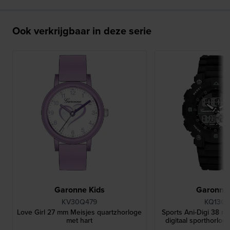
Ook verkrijgbaar in deze serie
Garonne Kids
Garonne 
KV30Q479
KQ13Q4
Love Girl 27 mm Meisjes quartzhorloge
Sports Ani-Digi 38 m
met hart
digitaal sporthorlog