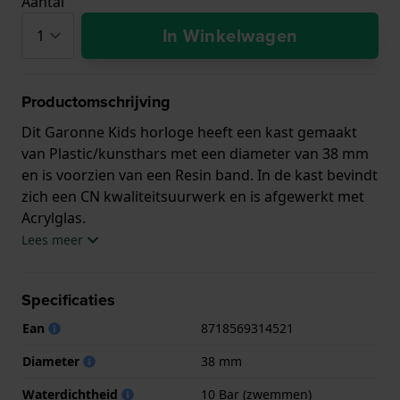
Aantal
In Winkelwagen
Productomschrijving
Dit Garonne Kids horloge heeft een kast gemaakt
van Plastic/kunsthars met een diameter van 38 mm
en is voorzien van een Resin band. In de kast bevindt
zich een CN kwaliteitsuurwerk en is afgewerkt met
Acrylglas.
Lees meer
Het horloge is 10ATM. Dit betekent dat het horloge
geschikt is om mee te zwemmen. Verder wordt het
Specificaties
horloge geleverd met 2 jaar garantie.
Ean
8718569314521
.
Diameter
38 mm
Waterdichtheid
10 Bar (zwemmen)