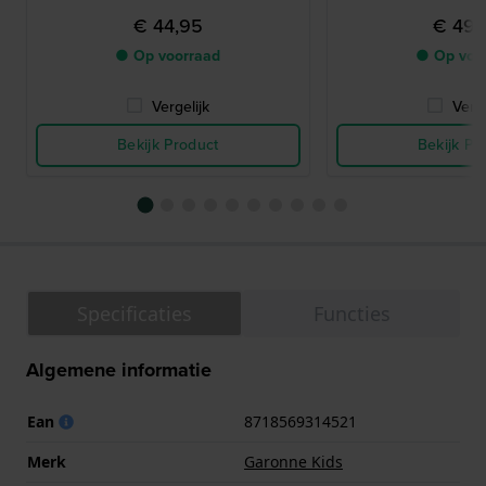
€ 44,95
€ 49,
● Op voorraad
● Op voo
Vergelijk
Verge
Bekijk Product
Bekijk Pr
Specificaties
Functies
Algemene informatie
Ean
8718569314521
Merk
Garonne Kids