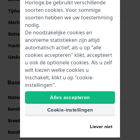
Horloge.be gebruikt verschillende
soorten
cookies
. Voor sommige
Tijdsaanduiding
Analoog - Digitaal
soorten hebben we uw toestemming
Mechanisme
Quartz
nodig.
De noodzakelijke cookies en
Batterij
Renata CR1616 Batterij
anonieme statistieken zijn altijd
Hackbaar
Ja
automatisch actief; als u op "alle
cookies accepteren" klikt, accepteert
Geskeletonneerd
Nee
u ook de optionele cookies. Als u zelf
wilt kiezen welke cookies u
inschakelt, klikt u op "cookie-
Band informatie
instellingen".
Alles accepteren
Materiaal Band
Resin
Bandbreedte
20 mm
Cookie-instellingen
Breedte bandaanzet
13 mm
Liever niet
Bandbreedte bij sluiting
16 mm