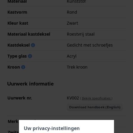
Materiaal
Kunststof
Kastvorm
Rond
Kleur kast
Zwart
Materiaal kastdeksel
Roestvrij staal
Kastdeksel
Gedicht met schroefjes
Type glas
Acryl
Kroon
Trek kroon
Uurwerk informatie
Uurwerk nr.
KV002
(
Bekijk specificaties
)
Download handboek (English)
Merk uurwerk
CN
Uw privacy-instellingen
Zwitsers uurwerk
Nee