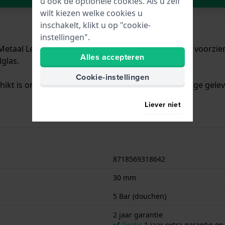
u ook de optionele cookies. Als u zelf
wilt kiezen welke cookies u
inschakelt, klikt u op "cookie-
instellingen".
Metaal Legering met een diameter van 30 mm en is voorzien
Alles accepteren
glas.
Cookie-instellingen
chikt is om mee te douchen. Verder wordt het horloge gelev
Liever niet
8718569318642
30 mm
5 Bar (douchen)
2 jaar garantie
Gratis
1 jaar extra garantie o