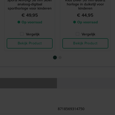
Sports Ani-Digi 38 mm Stoer
Kids Diver 30 mm Quartz
analoog-digitaal
horloge in duikstijl voor
sporthorloge voor kinderen
kinderen
€ 49,95
€ 44,95
● Op voorraad
● Op voorraad
Vergelijk
Vergelijk
Bekijk Product
Bekijk Product
8718569314750