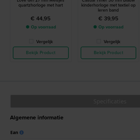
Love Girl 27 mm Meisjes
Casual Timer 30 mm Blauw
quartzhorloge met hart
kinderhorloge met textiel op
leren band
€ 44,95
€ 39,95
● Op voorraad
● Op voorraad
Vergelijk
Vergelijk
Bekijk Product
Bekijk Product
Specificaties
Algemene informatie
Ean