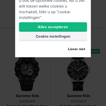
u ook de optionele cookies. Als u zelf
wilt kiezen welke cookies u
Uren - Analoge wijzer
inschakelt, klikt u op "cookie-
instellingen".
Alles accepteren
Cookie-instellingen
Liever niet
Bestseller
Bestseller
Garonne Kids
Garonne Kids
KQ13Q475
KQ13Q477