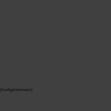
p [huidigeHostnaam]