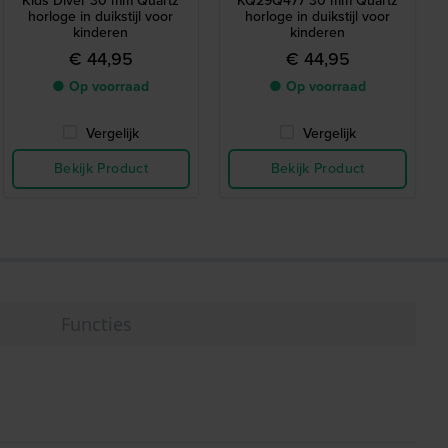
Kids Diver 30 mm Quartz
KQ29Q477 30 mm Quartz
horloge in duikstijl voor
horloge in duikstijl voor
kinderen
kinderen
€ 44,95
€ 44,95
● Op voorraad
● Op voorraad
Vergelijk
Vergelijk
Bekijk Product
Bekijk Product
Functies