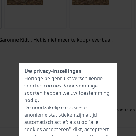
Garonne Kids . Het is niet meer te koop/leverbaar.
8718569314750
Uw privacy-instellingen
Horloge.be gebruikt verschillende
27 mm
soorten
cookies
. Voor sommige
5 Bar (douchen)
soorten hebben we uw toestemming
nodig.
2 jaar garantie
De noodzakelijke cookies en
Gratis
1 jaar extra garantie o
anonieme statistieken zijn altijd
automatisch actief; als u op "alle
cookies accepteren" klikt, accepteert