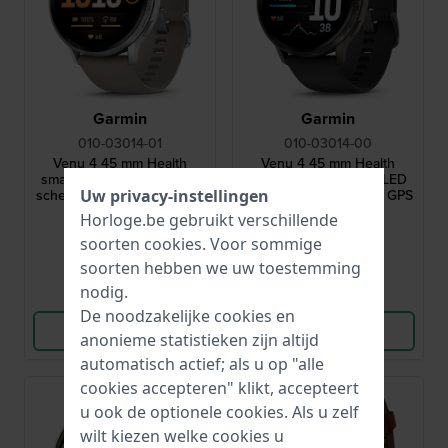
Garmin
Garmin
010-03014-01
010-03014-00
Venu 4 45 mm Health
Venu 4 45 mm Health
smartwatch met AMOLED
smartwatch met AMOLED
scherm, Heart Rate en GPS
scherm, Heart Rate en GPS
Uw privacy-instellingen
€ 549,99
€ 549,99
Horloge.be gebruikt verschillende
soorten
cookies
. Voor sommige
● Op voorraad
● Op voorraad
soorten hebben we uw toestemming
nodig.
Vergelijk
Vergelijk
De noodzakelijke cookies en
Bekijk Product
Bekijk Product
anonieme statistieken zijn altijd
automatisch actief; als u op "alle
cookies accepteren" klikt, accepteert
-25%
u ook de optionele cookies. Als u zelf
wilt kiezen welke cookies u