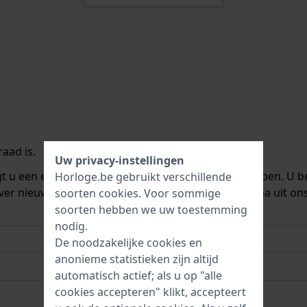
aad is.
Uw privacy-instellingen
ngt u een e-mail zodra we het weer op voorraad hebben. U b
Horloge.be gebruikt verschillende
ver nieuwe voorraad. Het wordt onmiddellijk daarna uit on
soorten
cookies
. Voor sommige
soorten hebben we uw toestemming
nodig.
De noodzakelijke cookies en
anonieme statistieken zijn altijd
automatisch actief; als u op "alle
cookies accepteren" klikt, accepteert