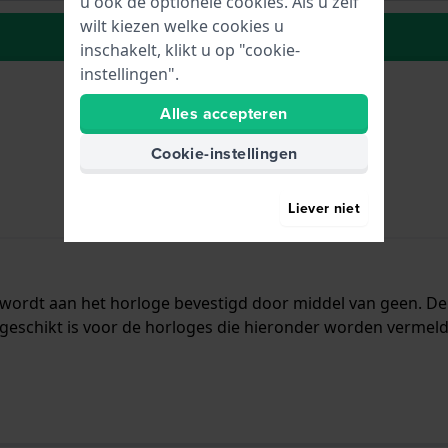
u ook de optionele cookies. Als u zelf
wilt kiezen welke cookies u
Naar wenslijst
inschakelt, klikt u op "cookie-
instellingen".
Alles accepteren
Cookie-instellingen
Liever niet
 wordt aan het horloge bevestigd door middel van geen. D
geschikt is voor de horloges die hieronder worden vermeld