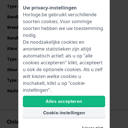
Type materiaal
Nylon
Uw privacy-instellingen
Horloge.be gebruikt verschillende
Bandbreedte
22 mm
soorten
cookies
. Voor sommige
Breedte bandaanzet
22 mm
soorten hebben we uw toestemming
nodig.
Bandbreedte bij sluiting
22 mm
De noodzakelijke cookies en
anonieme statistieken zijn altijd
Kleur Band
Zwart
automatisch actief; als u op "alle
Type sluiting
Gesp
cookies accepteren" klikt, accepteert
u ook de optionele cookies. Als u zelf
Kleur sluiting
Zwart
wilt kiezen welke cookies u
Type Bevestiging
QuickFit
inschakelt, klikt u op "cookie-
instellingen".
Rechte aanzet
Ja
Alles accepteren
Cookie-instellingen
Onlangs bekeken