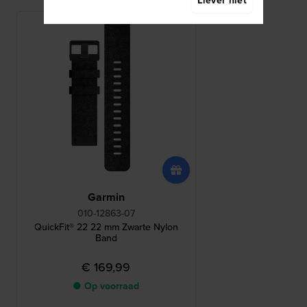
Liever niet
Garmin
010-12863-07
QuickFit® 22 22 mm Zwarte Nylon
Band
€ 169,99
● Op voorraad