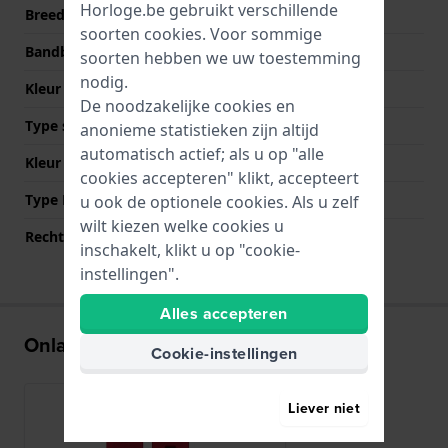
Horloge.be gebruikt verschillende
Breedte bandaanzet
22 mm
soorten
cookies
. Voor sommige
Bandbreedte bij sluiting
22 mm
soorten hebben we uw toestemming
nodig.
Kleur Band
Rood
De noodzakelijke cookies en
Type sluiting
Gesp
anonieme statistieken zijn altijd
automatisch actief; als u op "alle
Kleur sluiting
Zilver
cookies accepteren" klikt, accepteert
Type Bevestiging
QuickFit
u ook de optionele cookies. Als u zelf
wilt kiezen welke cookies u
Rechte aanzet
Nee
inschakelt, klikt u op "cookie-
instellingen".
Alles accepteren
Onlangs bekeken
Cookie-instellingen
Liever niet