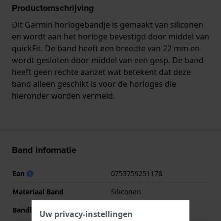
Productomschrijving
Dit Garmin horlogebandje is gemaakt van siliconen
en wordt aan het horloge bevestigd door middel van
quickFit. De band heeft een breedte van 22 mm en
wordt gesloten door middel van een gesp. De band
heeft geen rechte aanzet wat betekent dat deze
band alleen geschikt is voor de horloges die
hieronder worden vermeld.
Band informatie
Ean
0753759251178
Materiaal Band
Siliconen
Bandbreedte
22 mm
Uw privacy-instellingen