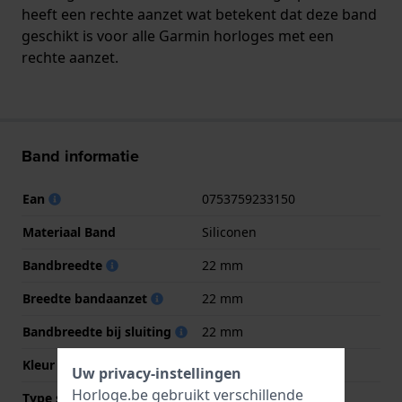
heeft een rechte aanzet wat betekent dat deze band
geschikt is voor alle Garmin horloges met een
rechte aanzet.
Band informatie
Ean
0753759233150
Materiaal Band
Siliconen
Bandbreedte
22 mm
Breedte bandaanzet
22 mm
Bandbreedte bij sluiting
22 mm
Kleur Band
Blauw
Uw privacy-instellingen
Horloge.be gebruikt verschillende
Type sluiting
Gesp