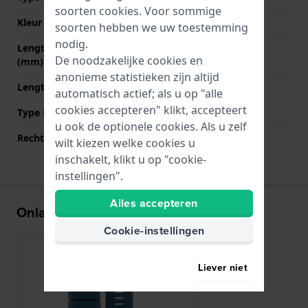
soorten
cookies
. Voor sommige
Kleur sluiting
Zwart
soorten hebben we uw toestemming
nodig.
Lengte band op 12 uur
80 mm
De noodzakelijke cookies en
(mm)
anonieme statistieken zijn altijd
Lengte band op 6 uur (mm)
120 mm
automatisch actief; als u op "alle
cookies accepteren" klikt, accepteert
Type Bevestiging
QuickFit
u ook de optionele cookies. Als u zelf
Rechte aanzet
Ja
wilt kiezen welke cookies u
inschakelt, klikt u op "cookie-
instellingen".
Alles accepteren
Onlangs bekeken
Cookie-instellingen
Liever niet