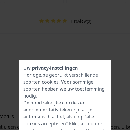
1 review(s)
Uw privacy-instellingen
Horloge.be gebruikt verschillende
soorten
cookies
. Voor sommige
soorten hebben we uw toestemming
nodig.
De noodzakelijke cookies en
anonieme statistieken zijn altijd
aad is.
automatisch actief; als u op "alle
cookies accepteren" klikt, accepteert
ngt u een e-mail zodra we het weer op voorraad hebben. U b