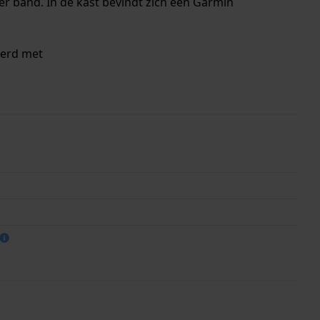
r band. In de kast bevindt zich een Garmin
verd met