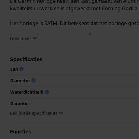
Dit Garmin horloge heeft een kast gemaakt van Alumin
kwaliteitsuurwerk en is afgewerkt met Corning Gorilla 
Het horloge is 5ATM. Dit betekent dat het horloge ges
2 jaar garantie op smartwatches
Lees meer
.
Specificaties
.
Ean
Diameter
Waterdichtheid
Garantie
Bekijk alle specificaties
Functies