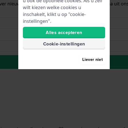
u ook de optionele cookies. Als u zelf
ver nieuwe voorraad. Het wordt onmiddellijk daarna uit on
wilt kiezen welke cookies u
inschakelt, klikt u op "cookie-
instellingen".
Alles accepteren
Cookie-instellingen
Liever niet
Naar wenslijst