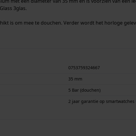
ium met een diameter van 35 mm en is voorzien van een lee
Glass 3glas.
chikt is om mee te douchen. Verder wordt het horloge gele
0753759324667
35 mm
5 Bar (douchen)
2 jaar garantie op smartwatches