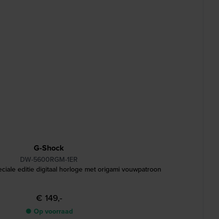
G-Shock
DW-5600RGM-1ER
iale editie digitaal horloge met origami vouwpatroon
€ 149,-
● Op voorraad