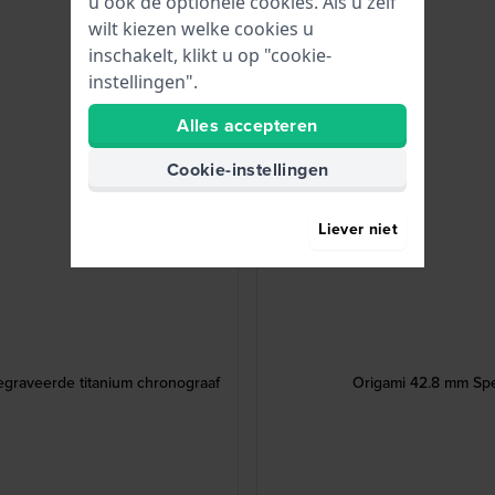
u ook de optionele cookies. Als u zelf
wilt kiezen welke cookies u
inschakelt, klikt u op "cookie-
instellingen".
Alles accepteren
Cookie-instellingen
Liever niet
graveerde titanium chronograaf
Origami 42.8 mm Spec