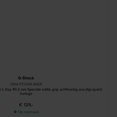
G-Shock
GMA-P2126W-8AER
s Day 40.2 mm Speciale editie grijs achthoekig ana-digi quartz
horloge
€ 129,-
● Op voorraad