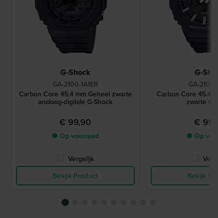
G-Shock
G-Sho
GA-2100-1A1ER
GA-2100-
Carbon Core 45.4 mm Geheel zwarte
Carbon Core 45.4 
analoog-digitale G-Shock
zwarte G-
€ 99,90
€ 99,
● Op voorraad
● Op voo
Vergelijk
Verge
Bekijk Product
Bekijk Pr