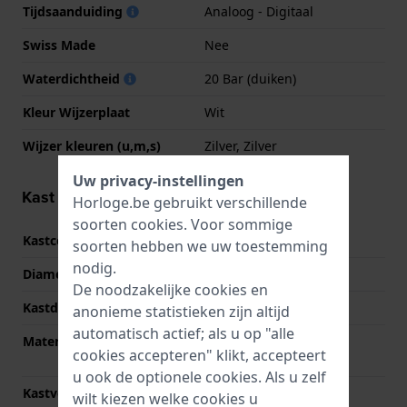
Tijdsaanduiding
Analoog - Digitaal
Swiss Made
Nee
Waterdichtheid
20 Bar (duiken)
Kleur Wijzerplaat
Wit
Wijzer kleuren (u,m,s)
Zilver, Zilver
Uw privacy-instellingen
Kast informatie
Horloge.be gebruikt verschillende
soorten
cookies
. Voor sommige
Kastcode
GMA-S2100SK
soorten hebben we uw toestemming
nodig.
Diameter
42.9 mm
De noodzakelijke cookies en
Kastdikte
11.2 mm
anonieme statistieken zijn altijd
automatisch actief; als u op "alle
Materiaal
Met carbon versterkt
cookies accepteren" klikt, accepteert
kunststof
u ook de optionele cookies. Als u zelf
Kastvorm
Achthoekig
wilt kiezen welke cookies u