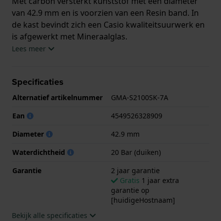
Met carbon versterkt kunststof met een diameter
van 42.9 mm en is voorzien van een Resin band. In
de kast bevindt zich een Casio kwaliteitsuurwerk en
is afgewerkt met Mineraalglas.
Lees meer
Het horloge is 20ATM. Dit betekent dat het horloge
geschikt is om mee te duiken. Verder wordt het
Specificaties
horloge geleverd met 2 jaar garantie.
Alternatief artikelnummer
GMA-S2100SK-7A
.
Ean
4549526328909
Diameter
42.9 mm
Waterdichtheid
20 Bar (duiken)
Garantie
2 jaar garantie
Gratis
1 jaar extra
garantie op
[huidigeHostnaam]
Bekijk alle specificaties