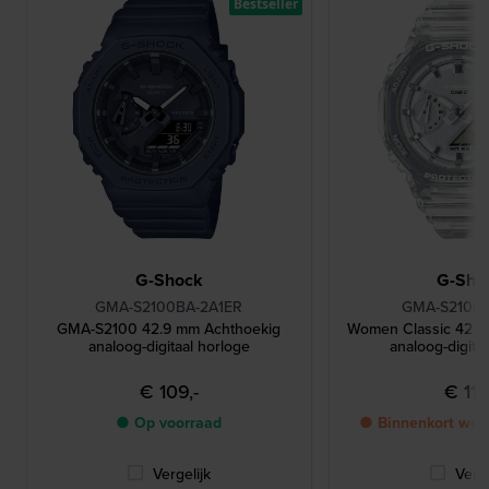
Bestseller
G-Shock
G-Sho
GMA-S2100BA-2A1ER
GMA-S2100S
GMA-S2100 42.9 mm Achthoekig
Women Classic 42.9
analoog-digitaal horloge
analoog-digita
€ 109,-
€ 119
● Op voorraad
● Binnenkort wee
Vergelijk
Verge