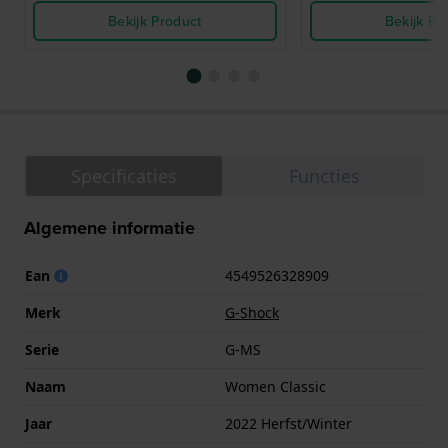
Bekijk Product
Bekijk Pr
Specificaties
Functies
Algemene informatie
Ean
4549526328909
Merk
G-Shock
Serie
G-MS
Naam
Women Classic
Jaar
2022 Herfst/Winter