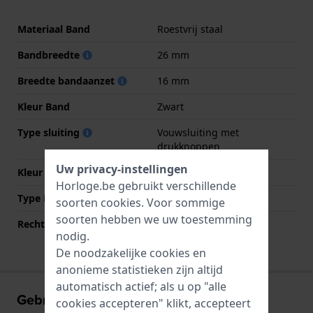
Materiaal Band
Roestvrij staal
Bandbreedte
26 mm
Breedte bandaanzet
16 mm
Kleur Band
Zwart
Type sluiting
Vouwsluiting met
drukknoppen
Uw privacy-instellingen
Kleur sluiting
Zwart
Horloge.be gebruikt verschillende
Type Bevestiging
Bandpennen
soorten
cookies
. Voor sommige
soorten hebben we uw toestemming
Rechte aanzet
Nee
nodig.
De noodzakelijke cookies en
anonieme statistieken zijn altijd
automatisch actief; als u op "alle
Gebruikerservaringen
cookies accepteren" klikt, accepteert