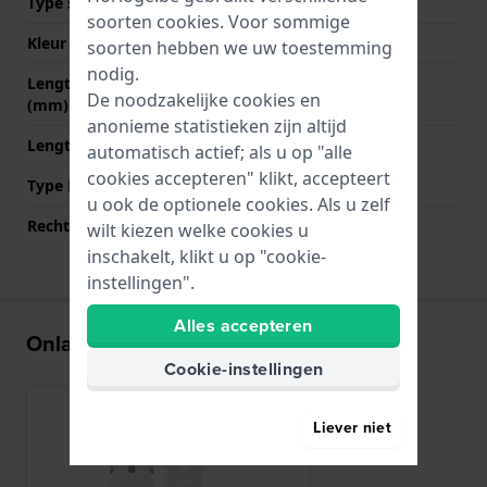
Type sluiting
Gesp
soorten
cookies
. Voor sommige
Kleur sluiting
Zilver
soorten hebben we uw toestemming
nodig.
Lengte band op 12 uur
70 mm
De noodzakelijke cookies en
(mm)
anonieme statistieken zijn altijd
Lengte band op 6 uur (mm)
120 mm
automatisch actief; als u op "alle
cookies accepteren" klikt, accepteert
Type Bevestiging
Bandpennen
u ook de optionele cookies. Als u zelf
Rechte aanzet
Nee
wilt kiezen welke cookies u
inschakelt, klikt u op "cookie-
instellingen".
Alles accepteren
Onlangs bekeken
Cookie-instellingen
Liever niet