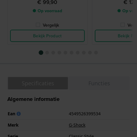
€ 99,90
€ 129
● Op voorraad
● Op voo
Vergelijk
Verge
Bekijk Product
Bekijk Pr
Specificaties
Functies
Algemene informatie
Ean
4549526399534
Merk
G-Shock
Serie
Classic Style