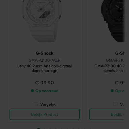
G-Shock
G-Sho
GMA-P2100-7AER
GMA-P2100B
Lady 40.2 mm Analoog-digitaal
GMA-P2100 40.2 m
dameshorloge
dames ana-dig
€ 99,90
€ 99,
● Op voorraad
● Op voo
Vergelijk
Verge
Bekijk Product
Bekijk Pr