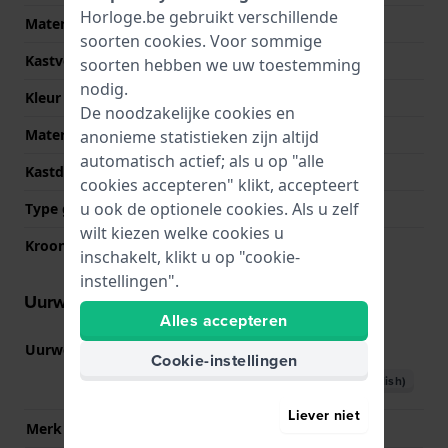
Horloge.be gebruikt verschillende
Materiaal
Bio-plastic
soorten
cookies
. Voor sommige
Kastvorm
Achthoekig
soorten hebben we uw toestemming
nodig.
Kleur kast
Roze
De noodzakelijke cookies en
Materiaal kastdeksel
Roestvrij staal
anonieme statistieken zijn altijd
automatisch actief; als u op "alle
Kastdeksel
Gedicht met schroefjes
cookies accepteren" klikt, accepteert
u ook de optionele cookies. Als u zelf
Type glas
Mineraal
wilt kiezen welke cookies u
Kroon
NVT
inschakelt, klikt u op "cookie-
instellingen".
Uurwerk informatie
Alles accepteren
Uurwerk nr.
5730
(
Bekijk specificaties
)
Cookie-instellingen
Download handboek (English)
Liever niet
Merk uurwerk
Casio