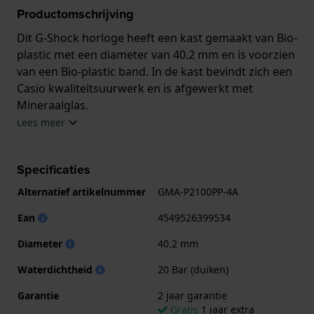
Productomschrijving
Dit G-Shock horloge heeft een kast gemaakt van Bio-
plastic met een diameter van 40.2 mm en is voorzien
van een Bio-plastic band. In de kast bevindt zich een
Casio kwaliteitsuurwerk en is afgewerkt met
Mineraalglas.
Lees meer
Het horloge is 20ATM. Dit betekent dat het horloge
geschikt is om mee te duiken. Verder wordt het
Specificaties
horloge geleverd met 2 jaar garantie.
Alternatief artikelnummer
GMA-P2100PP-4A
.
Ean
4549526399534
Diameter
40.2 mm
Waterdichtheid
20 Bar (duiken)
Garantie
2 jaar garantie
Gratis
1 jaar extra