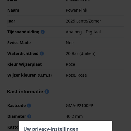
Naam
Power Pink
Jaar
2025 Lente/Zomer
Tijdsaanduiding
Analoog - Digitaal
Swiss Made
Nee
Waterdichtheid
20 Bar (duiken)
Kleur Wijzerplaat
Roze
Wijzer kleuren (u,m,s)
Roze, Roze
Kast informatie
Kastcode
GMA-P2100PP
Diameter
40.2 mm
Kastdikte
11.2 mm
Uw privacy-instellingen