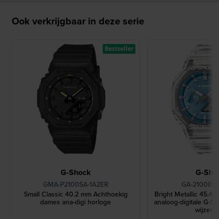
Ook verkrijgbaar in deze serie
Bestseller
G-Shock
G-Sho
GMA-P2100SA-1A2ER
GA-2100BM
Small Classic 40.2 mm Achthoekig
Bright Metallic 45.4
dames ana-digi horloge
analoog-digitale G-S
wijzerpl