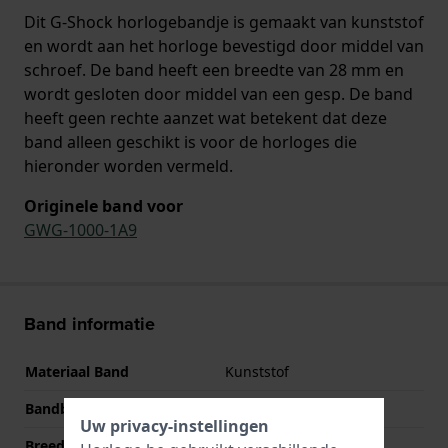
Dit G-Shock horlogebandje is gemaakt van kunststof
en wordt aan het horloge bevestigd door middel van
schroef. De band heeft een breedte van 28 mm en
wordt gesloten door middel van een gesp. De band
heeft geen rechte aanzet wat betekent dat deze
band alleen geschikt is voor de horloges die
hieronder worden vermeld.
Originele band voor
GWG-1000-1A9
Band informatie
Materiaal Band
Kunststof
Bandbreedte
28 mm
Uw privacy-instellingen
Breedte bandaanzet
24 mm