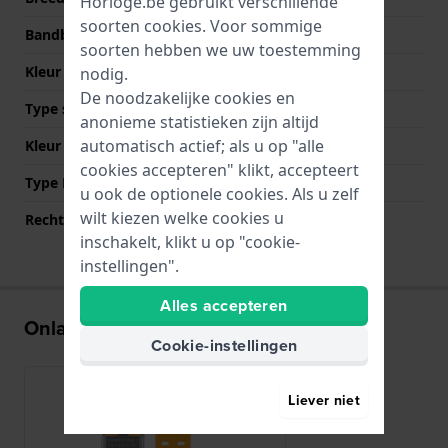
Horloge.be gebruikt verschillende
soorten
cookies
. Voor sommige
Bandbreedte bij sluiting
22 mm
soorten hebben we uw toestemming
Kleur Band
Geel
nodig.
De noodzakelijke cookies en
Type sluiting
Gesp
anonieme statistieken zijn altijd
automatisch actief; als u op "alle
Kleur sluiting
Zilver
cookies accepteren" klikt, accepteert
Type Bevestiging
Schroef
u ook de optionele cookies. Als u zelf
wilt kiezen welke cookies u
Rechte aanzet
Nee
inschakelt, klikt u op "cookie-
instellingen".
Alles accepteren
Onlangs bekeken
Cookie-instellingen
Liever niet