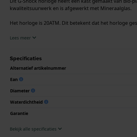
Dit G-Shock horloge heeft een kast gemaakt van Bio-pla
kwaliteitsuurwerk en is afgewerkt met Mineraalglas.
Het horloge is 20ATM. Dit betekent dat het horloge ges
.
Lees meer
Specificaties
Alternatief artikelnummer
Ean
Diameter
Waterdichtheid
Garantie
Bekijk alle specificaties