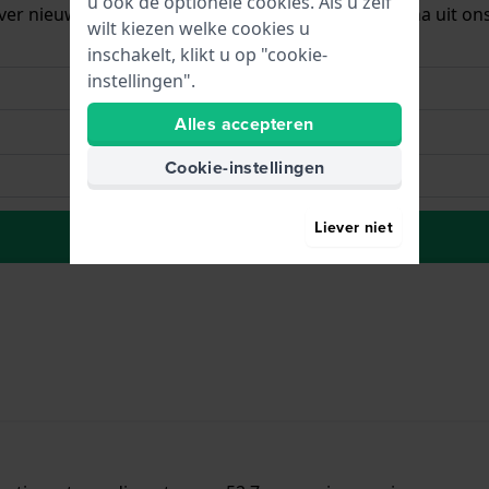
u ook de optionele cookies. Als u zelf
ver nieuwe voorraad. Het wordt onmiddellijk daarna uit on
wilt kiezen welke cookies u
inschakelt, klikt u op "cookie-
instellingen".
Alles accepteren
Cookie-instellingen
Liever niet
Naar wenslijst