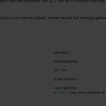
stic met een diameter van 52.7 mm en is voorzien van een B
chikt is om mee te duiken. Verder wordt het horloge geleve
GW-9500-1
4549526356056
52.7 mm
20 Bar (duiken)
2 jaar garantie
Gratis
1 jaar extra garantie o