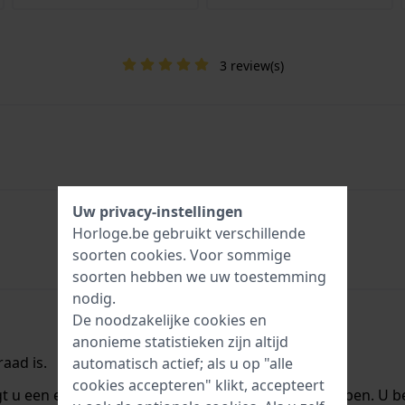
3 review(s)
Uw privacy-instellingen
Horloge.be gebruikt verschillende
soorten
cookies
. Voor sommige
soorten hebben we uw toestemming
nodig.
De noodzakelijke cookies en
anonieme statistieken zijn altijd
aad is.
automatisch actief; als u op "alle
cookies accepteren" klikt, accepteert
ngt u een e-mail zodra we het weer op voorraad hebben. U b