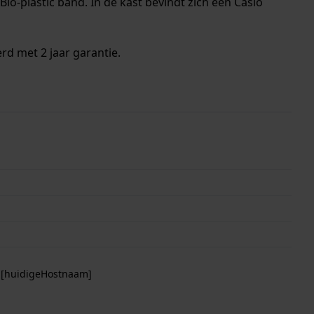
io-plastic band. In de kast bevindt zich een Casio
rd met 2 jaar garantie.
p [huidigeHostnaam]