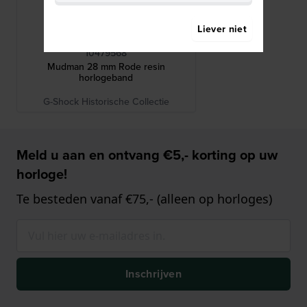
Liever niet
G-Shock
10479568
Mudman 28 mm Rode resin
horlogeband
G-Shock Historische Collectie
Meld u aan en ontvang €5,- korting op uw
horloge!
Te besteden vanaf €75,- (alleen op horloges)
Inschrijven