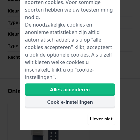
soorten
cookies
. Voor sommige
soorten hebben we uw toestemming
Kleur Band
Blauw
nodig.
Type sluiting
Gesp
De noodzakelijke cookies en
anonieme statistieken zijn altijd
Kleur sluiting
Zilver
automatisch actief; als u op "alle
Type Bevestiging
Schroeven
cookies accepteren" klikt, accepteert
u ook de optionele cookies. Als u zelf
Rechte aanzet
Nee
wilt kiezen welke cookies u
inschakelt, klikt u op "cookie-
instellingen".
Alles accepteren
Onlangs bekeken
Cookie-instellingen
Liever niet