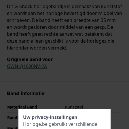
Dit G-Shock horlogebandje is gemaakt van kunststof
en wordt aan het horloge bevestigd door middel van
schroeven. De band heeft een breedte van 35 mm
en wordt gesloten door middel van een gesp. De
band heeft geen rechte aanzet wat betekent dat
deze band alleen geschikt is voor de horloges die
hieronder worden vermeld.
Originele band voor
GWN-Q1000NV-2A
Band informatie
Materiaal Band
Kunststof
Uw privacy-instellingen
Bandbreedte
35 mm
Horloge.be gebruikt verschillende
Bandbreedte bij sluiting
22 mm