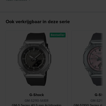
Ook verkrijgbaar in deze serie
Bestseller
G-Shock
G-Sho
GM-S2110-1A1ER
GM-S2110
GM-S Series 40.5 mm Achthoekig
GM-S2100 Series 40.