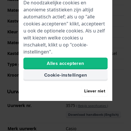
De noodzakelijke cookies en
anonieme statistieken zijn altijd
Materiaal
Roestvrij staal
automatisch actief; als u op "alle
Kastvorm
Vierkant
cookies accepteren" klikt, accepteert
u ook de optionele cookies. Als u zelf
Kleur kast
Goud
wilt kiezen welke cookies u
Materiaal kastdeksel
Roestvrij staal
inschakelt, klikt u op "cookie-
instellingen".
Kastdeksel
Geschroefde achterdeksel
Alles accepteren
Type glas
Mineraal
Cookie-instellingen
Kroon
NVT
Uurwerk informatie
Liever niet
Uurwerk nr.
3575
(
Bekijk specificaties
)
Download handboek (English)
Merk uurwerk
Casio