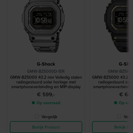
G-Shock
G-Sho
GMW-BZ5000D-1ER
GMW-BZ500
GMW-BZ5000 43.2 mm Volledig stalen
GMW-BZ5000 43.2 mm 
radiogestuurd solar horloge met
radiogestuurd sola
smartphoneverbinding en MIP-display
smartphoneverbindin
€ 599,-
€ 649
● Op voorraad
● Op voo
Vergelijk
Verge
Bekijk Product
Bekijk Pr