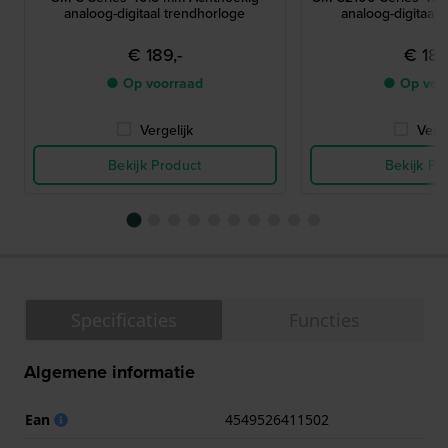
analoog-digitaal trendhorloge
analoog-digitaal 
€ 189,-
€ 189
● Op voorraad
● Op voo
Vergelijk
Verge
Bekijk Product
Bekijk Pr
Specificaties
Functies
Algemene informatie
Ean
4549526411502