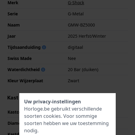
Merk
G-Shock
Serie
G-Metal
Naam
GMW-BZ5000
Jaar
2025 Herfst/Winter
Tijdsaanduiding
digitaal
Swiss Made
Nee
Waterdichtheid
20 Bar (duiken)
Kleur Wijzerplaat
Zwart
Kast informatie
Uw privacy-instellingen
Horloge.be gebruikt verschillende
Kastcode
GMW-BZ5000
soorten
cookies
. Voor sommige
soorten hebben we uw toestemming
Diameter
43.2 mm
nodig.
Kastdikte
13 mm