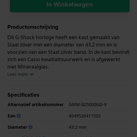
In Winkelwagen
Productomschrijving
Dit G-Shock horloge heeft een kast gemaakt van
Staal zilver met een diameter van 43.2 mm en is
voorzien van een Staal zilver band. In de kast bevindt
zich een Casio kwaliteitsuurwerk en is afgewerkt
met Mineraalglas.
Lees meer
Het horloge is 20ATM. Dit betekent dat het horloge
geschikt is om mee te duiken. Verder wordt het
Specificaties
horloge geleverd met 2 jaar garantie.
Alternatief artikelnummer
GMW-BZ5000GD-9
.
Ean
4549526411502
Diameter
43.2 mm