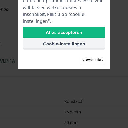
u ook de optionele cookies. Als u zelf
wilt kiezen welke cookies u
 € 50
inschakelt, klikt u op "cookie-
instellingen".
Alles accepteren
.
Cookie-instellingen
Liever niet
WLP-1A
Kunststof
25.5 mm
20 mm