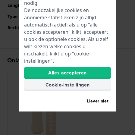
nodig.
Lengte band op 6 uur (mm)
105 mm
De noodzakelijke cookies en
Type Bevestiging
Bandpennen
anonieme statistieken zijn altijd
automatisch actief; als u op "alle
Rechte aanzet
Nee
cookies accepteren" klikt, accepteert
u ook de optionele cookies. Als u zelf
wilt kiezen welke cookies u
inschakelt, klikt u op "cookie-
Onlangs bekeken
instellingen".
Alles accepteren
Cookie-instellingen
Liever niet