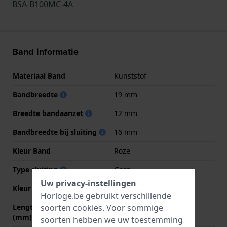
BSA-B100MC-4A
Band informatie
Materiaal Band
Kunststof
Bandbreedte
19 mm
Breedte bandaanzet
12 mm
Bandbreedte bij sluiting
16 mm
Kleur Band
Roze
Type sluiting
Gesp
Uw privacy-instellingen
Kleur sluiting
Grijs
Horloge.be gebruikt verschillende
soorten
cookies
. Voor sommige
Lengte band op 12 uur
65 mm
(mm)
soorten hebben we uw toestemming